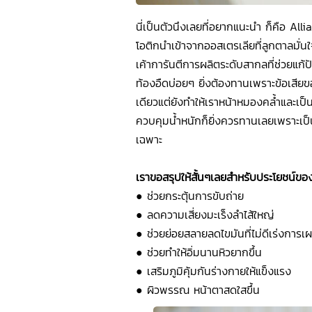
นี่เป็นตัวนึงเลยที่อยากแนะนำ ก็คือ Al
โอติกนำเข้าจากออสเตรเลียที่ลูกตาลมั่
เค้าการันตีการผลิตระดับสากลที่ช่วยแก้
ท้องอืดบ่อยๆ ยิ่งต้องทานเพราะข้อเสียขอ
เดียวแต่ยังทำให้เราหน้าหมองคล้ำและเป็
ควบคุมน้ำหนักก็ยิ่งควรทานเลยเพราะเป็น
เฉพาะ
เราขอสรุปให้สั้นๆเลยสำหรับประโยชน์ขอ
●
ช่วยกระตุ้นการขับถ่าย
●
ลดความเสี่ยงมะเร็งลำไส้ใหญ่
●
ช่วยย่อยสลายลดไขมันที่ไม่ดีเร่งกา
●
ช่วยทำให้อิ่มนานหิวยากขึ้น
●
เสริมภูมิคุ้มกันร่างกายให้แข็งแรง
●
ผิวพรรณ หน้าตาสดใสขึ้น