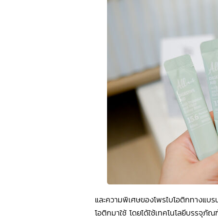
และความพิเศษของโพรไบโอติกทางแบรนด์
โอติกมาใช้ โดยได้ใช้เทคโนโลยีบรรจุภัณฑ