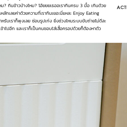
ไหม? กินข้าวบ้างไหม? โอ้ยยยเธออเรากินครบ 3 มื้อ เกินด้วย
ACTI
รหลักเลยค่าด้วยความที่เรากินเยอะนี่แหละ Enjoy Eating
รับเราก็พุงเลย ซ่อนรูปเก่ง ยิ่งช่วงไหนระบบขับถ่ายไม่ดีละ
เข้าไปอีก และเราก็เป็นคนชอบใส่เสื้อครอปด้วยก็ต้องหาตัว