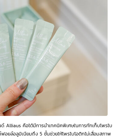
 Alliaus คือได้มีการนำเทคนิคพิเศษในการกักเก็บโพรไบ
์ฟอยล์อลูมิเนียมถึง 5 ชั้นช่วยให้โพรไบโอติกไม่เสื่อมสภาพ