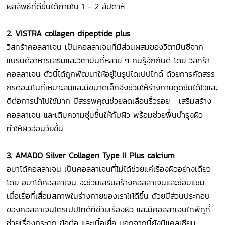
ผลลัพธ์ที่ดีขึ้นได้ภายใน 1 – 2 สัปดาห์
2. VISTRA collagen dipeptide plus
วิสทร้าคอลลาเจน เป็นคอลลาเจนที่มีส่วนผสมของวิตามินซีจาก
แบรนด์อาหารเสริมและวิตามินที่หลาย ๆ คนรู้จักกันดี โดย วิสทร้า
คอลลาเจน ตัวนี้ได้ถูกพัฒนาให้อยู่ในรูปไดเปปไทด์ ด้วยการคัดสรร
กรดอะมิโนที่เหมาะสมและมีขนาดเล็กจึงช่วยให้ร่างกายดูดซึมได้ไวและ
ดีต่อการนำไปใช้มาก มีสรรพคุณช่วยลดเลือนริ้วรอย เสริมสร้าง
คอลลาเจน และเติมความชุ่มชื้นให้กับผิว พร้อมช่วยฟื้นบำรุงผิว
ทำให้ผิวอ่อนวัยขึ้น
3. AMADO Silver Collagen Type II Plus calcium
อมาโด้คอลลาเจน เป็นคอลลาเจนที่ไม่ได้ช่วยแค่เรื่องผิวอย่างเดียว
โดย อมาโด้คอลลาเจน จะช่วยเสริมสร้างคอลลาเจนและซ่อมแซม
เนื้อเยื่อที่เสื่อมสภาพในร่างกายของเราให้ดีขึ้น ด้วยมีส่วนประกอบ
ของคอลลาเจนไตรเปปไทด์ที่ช่วยเรื่องผิว และมีคอลลาเจนไทพ์ทูที่
ช่วยเรื่องกระดูก ข้อต่อ และเนื้อเยื่อ นอกจากนี้ยังมีแคลเซียม