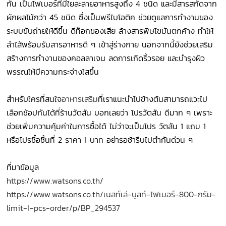
กัน เป็นไฟเบอร์ที่มีใยละลายอาหารสูงถึง 4 ชนิด และมีสารสกัดจาก
ผักผลไม้กว่า 45 ชนิด ซึ่งเป็นพรีไบโอติค ช่วยดูแลการทำงานของ
ระบบขับถ่ายให้ดีขึ้น ดีท็อกของเสีย ล้างสารพิษไขมันตกค้าง ทำให้
ลำไส้พร้อมรับสารอาหารดี ๆ เข้าสู่ร่างกาย นอกจากนี้ยังช่วยเสริม
สร้างการทำงานของคอลลาเจน ลดการเกิดริ้วรอย และบำรุงผิว
พรรณให้มีความกระจ่างใสขึ้น
สำหรับใครที่สนใจ
อาหารเสริม
ที่เราแนะนำไปข้างต้นสามารถแวะไป
เลือกช้อปกันได้ที่ร้านวัตสัน บอกเลยว่า โปรวัตสัน ดีมาก ๆ เพราะ
ช่วยเพิ่มความคุ้มค่าในการซื้อได้ ไม่ว่าจะเป็นโปร วัตสัน 1 แถม 1
หรือโปรซื้อชิ้นที่ 2 ราคา 1 บาท อย่ารอช้ารีบไปตำกันด่วน ๆ
ที่มาข้อมูล
https://www.watsons.co.th/
https://www.watsons.co.th/เนสท์เล่-บูสท์-ไฟเบอร์-800-กรัม-
limit-1-pcs-order/p/BP_294537