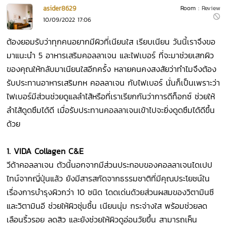
asider8629
Room :
Review
10/09/2022 17:06
ต้องยอมรับว่าทุกคนอยากมีผิวที่เนียนใส เรียบเนียน วันนี้เราจึงขอ
มาแนะนำ 5 อาหารเสริมคอลลาเจน และไฟเบอร์ ที่จะมาช่วยเสกผิว
ของคุณให้กลับมาเนียนใสอีกครั้ง หลายคนคงสงสัยว่าทำไมจึงต้อง
รับประทานอาหารเสริมกห คอลลาเจน กับไฟเบอร์ นั่นก็เป็นเพราะว่า
ไฟเบอร์มีส่วนช่วยดูแลลำไส้หรือที่เราเรียกกันว่าการดีท็อกซ์ ช่วยให้
ลำไส้ดูดซึมได้ดี เมื่อรับประทานคอลลาเจนเข้าไปจะยิ่งดูดซึมได้ดีขึ้น
ด้วย
1. VIDA Collagen C&E
วีด้าคอลลาเจน ตัวนี้นอกจากมีส่วนประกอบของคอลลาเจนไดเปป
ไทน์จากญี่ปุ่นแล้ว ยังมีสารสกัดจากธรรมชาติที่มีคุณประโยชน์ใน
เรื่องการบำรุงผิวกว่า 10 ชนิด โดดเด่นด้วยส่วนผสมของวิตามินซี
และวิตามินอี ช่วยให้ผิวชุ่มชื้น เนียนนุ่ม กระจ่างใส พร้อมช่วยลด
เลือนริ้วรอย ลดสิว และยังช่วยให้ผิวดูอ่อนวัยขึ้น สามารถเห็น