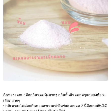
ฉีกซองออกมาคือกลิ่นหอมฟุ้งมากๆ กลิ่นลิ้นจี่หอมสุดๆแถมผงคือละ
เอียดมากๆ 
ปกติเขาจะไม่ค่อยกินคอลลาเจนเท่าไหร่แต่พอเจอ 2 นี้คือแบบกินได้