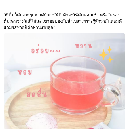
วิธีดื่มก็ดื่มง่ายๆเลยแต่ถ้าจะให้ดีเค้าจะใช้ดื่มตอนเช้า หรือใครจะ
ดื่มระหว่างวันก็ได้นะ เขาชอบชงกับน้ำเปล่าเพราะรู้สึกว่ามันหอมดี 
แถมรสชาติก็คือทานง่ายสุดๆ