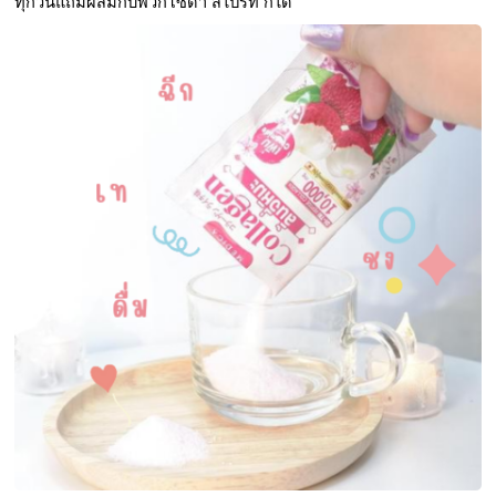
ทุกวันแถมผสมกับพวกโซดา สไปร์ท ก็ได้ 