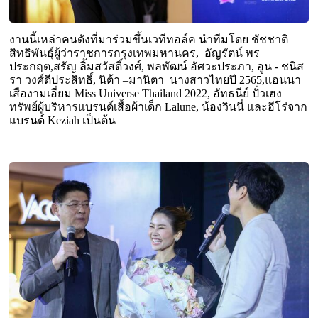
งานนี้เหล่าคนดังที่มาร่วมขึ้นเวทีทอล์ค นำทีมโดย ชัชชาติ
สิทธิพันธุ์ผู้ว่าราชการกรุงเทพมหานคร, อัญรัตน์ พร
ประกฤต,สรัญ ลิ้มสวัสดิ์วงศ์, พลพัฒน์ อัศวะประภา, อูน - ชนิส
รา วงศ์ดีประสิทธิ์, นิต้า –มานิตา นางสาวไทยปี 2565,แอนนา
เสืองามเอี่ยม Miss Universe Thailand 2022
, อัทธนีย์ ปั่วเฮง
ทรัพย์ผู้บริหารแบรนด์เสื้อผ้าเด็ก Lalune, น้องวินนี่ และฮีโร่จาก
แบรนด์ Keziah เป็นต้น