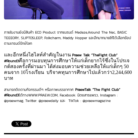
ภายในงานยังมีสินค้า ECO Product
จากแบรนด์ Medeze,Around The Nec, BASIC
TEEEORY, SLIPTOSLEEP, Folkcharm, Maddy Hopper และอีกมากมายให้ได้เลือกช้อป
ตามเทรนด์รักษ์โลก
และอีกหนึ่งไฮไลท์สำคัญในงาน
Praew Talk “TheFight Club”
คือการมอบทุนการศึกษาให้แก่เด็กยากไร้ซึ่งในโปรเจ
#Round3
กต์สองครั้งที่ผ่านมา ได้ส่งมอบความช่วยเหลือให้แก่เด็กๆ 50
คนจาก 10โรงเรียน บริจาคทุนการศึกษาไปแล้วกว่า2,244,600
บาท
สามารถติดตามกิจกรรมดีๆ หรือภาพบรรยากาศ
PraewTalk
“The Fight Club”
#Round3
ได้ทางWWW.PRAEW.COM
, Facebook:
นิตยสารแพรว, Instagram :
@praewmag, Twitter: @praewdaily และ TikTok : @praewmagazine