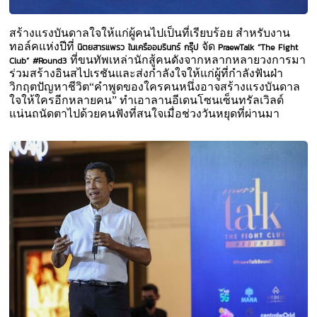
สร้างแรงบันดาลใจให้แก่ผู้คนไปเป็นที่เรียบร้อย สำหรับงาน
ทอล์คแห่งปีที่
จัด
นิตยสารแพรว ในเครืออมรินทร์ กรุ๊ป
PraewTalk “The Fight
ที่ขนทัพเหล่านักสู้คนดังจากหลากหลายวงการมา
Club” #Round3
ร่วมสร้างอินสไปเรชันและส่งกำลังใจให้แก่ผู้ที่กำลังฟันฝ่า
วิกฤตปัญหาชีวิต“คำพูดของใครคนหนึ่งอาจสร้างแรงบันดาล
ใจให้ใครอีกหลายคน” ทำเอาลานอีเดนโซนเซ็นทรัลเวิลด์
แน่นถนัดตาไปด้วยคนฟังที่สนใจเมื่อช่วงวันหยุดที่ผ่านมา