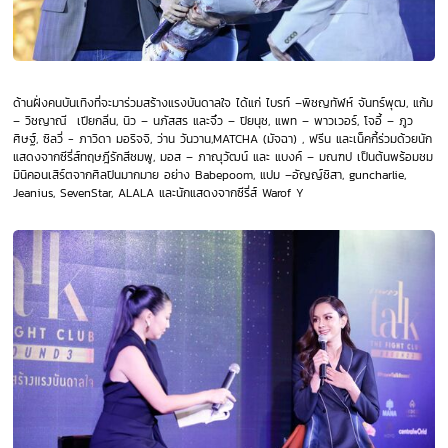
ด้านฝั่งคนบันเทิงที่จะมาร่วมสร้างแรงบันดาลใจ ได้แก่ ไบรท์ –พิชญทัฬห์ จันทร์พุฒ, แก้ม
– วิชญาณี เปียกลิ่น, นิว – นภัสสร และจิ๋ว – ปิยนุช, แพท – พาวเวอร์, โจอี้ – ภูว
ศิษฐ์, ซิลวี่ - ภาวิดา มอริจจิ, ว่าน วันวาน,MATCHA
(มัจฉา) , ฟรีน และเน็คกี้ร่วมด้วยนัก
แสดงจากซีรี่ส์ทฤษฎีรักสีชมพู, มอส – ภาณุวัฒน์ และ แบงค์ – มณฑป เป็นต้นพร้อมชม
มินิคอนเสิร์ตจากศิลปินมากมาย อย่าง Babepoom, แปม –อัญญ์ชิสา, guncharlie,
Jeanius, SevenStar, ALALA และนักแสดงจากซีรี่ส์ Warof Y