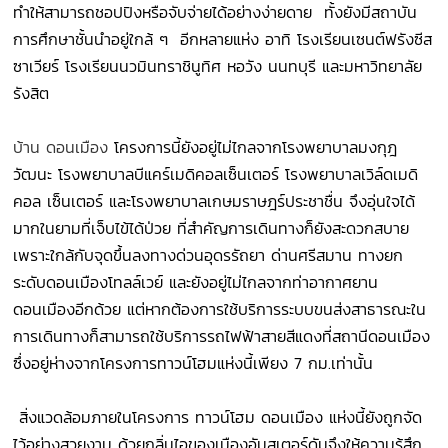
ทำให้สามารถชอปปิงหรือจับจ่ายได้อย่างง่ายดาย ทั้งยังมีสถาบัน
การศึกษาชั้นนำอยู่ใกล้ ๆ อีกหลายแห่ง อาทิ โรงเรียนเซนต์ฟรังซีส
ซาเวียร์ โรงเรียนนวมินทราชินูทิศ หอวัง นนทบุรี และมหาวิทยาลัย
รังสิต
บ้าน ดอนเมือง
โครงการนี้ยังอยู่ไม่ไกลจากโรงพยาบาลมงกุฎ
วัฒนะ โรงพยาบาลบีแคร์เมดิคอลเซ็นเตอร์ โรงพยาบาลเวิล์ดเมดิ
คอล เซ็นเตอร์ และโรงพยาบาลเกษมราษฎร์ประชาชื่น จึงอุ่นใจได้
มากในยามที่เจ็บไข้ได้ป่วย ที่สำคัญการเดินทางก็ยังสะดวกสบาย
เพราะใกล้กับจุดขึ้นลงทางด่วนอุดรรัถยา ด่านศรีสมาน ทางยก
ระดับดอนเมืองโทลล์เวย์ และยังอยู่ไม่ไกลจากท่าอากาศยาน
ดอนเมืองอีกด้วย แต่หากต้องการใช้บริการระบบขนส่งสาธารณะใน
การเดินทางก็สามารถใช้บริการรถไฟฟ้าสายสีแดงที่สถานีดอนเมือง
ซึ่งอยู่ห่างจากโครงการทาวน์โฮมแห่งนี้เพียง 7 กม.เท่านั้น
สิ่งแวดล้อมภายในโครงการ ทาวน์โฮม ดอนเมือง แห่งนี้ยังถูกจัด
ไว้อย่างสวยงาม ด้วยกลิ่นไอของเมืองอัมสเตอร์ดัมจึงให้ความรู้สึก