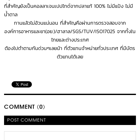
ที่สำคัญยังเป็นคอลลาเจนเปปไทด์จากปลาแท้ 100% ไม่มีแป้ง ไม่มี
น้ำตาล
ทานแล้วไม่อ้วนแน่นอน ที่สำคัญคือผ่านการตรวจสอบจาก
องค์การอาหารและยา(อย.)/ฮาลาล/SGS/TUV/ISO17025 จากทั้งใน
ไทยและต่างประเทศ
ต้องไปตำตามกันด่วนๆเลยน้า ที่ตัวแทนจำหน่ายทั่วประเทศ ที่มีบัตร
ตัวแทนได้เลย
COMMENT (0)
POST COMMENT