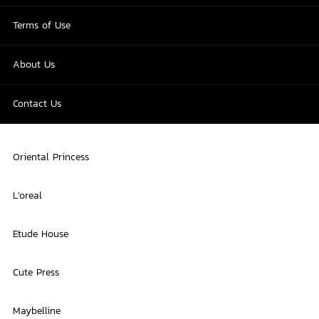
Terms of Use
About Us
Contact Us
Oriental Princess
L'oreal
Etude House
Cute Press
Maybelline