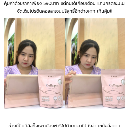
คุ้มค่าด้วยราคาเพียง 590บาท แต่กินได้เกือบเดือน แถมกรดอะมิโน
จัดเต็มโปรตีนคอลลาเจนบริสุทธิ์อีกต่างหาก เกินคุ้ม!!
ช่วงนี้ปั่นทีสิสก็จะพกน้องฟาริไปด้วยเวลาไปนั่งอ่านหนังสือตาม