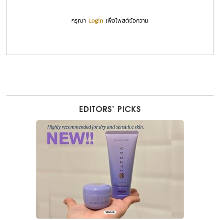
กรุณา
Login
เพื่อโพสต์ข้อความ
EDITORS’ PICKS