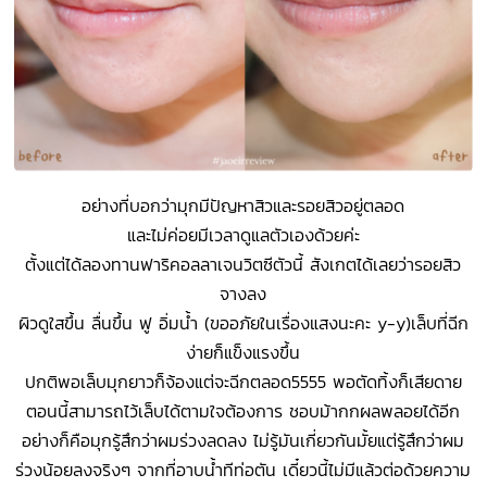
อย่างที่บอกว่ามุกมีปัญหาสิวและรอยสิวอยู่ตลอด
และไม่ค่อยมีเวลาดูแลตัวเองด้วยค่ะ
ตั้งแต่ได้ลองทานฟาริคอลลาเจนวิตซีตัวนี้ สังเกตได้เลยว่ารอยสิว
จางลง
ผิวดูใสขึ้น ลื่นขึ้น ฟู อิ่มน้ำ (ขออภัยในเรื่องแสงนะคะ y-y)เล็บที่ฉีก
ง่ายก็แข็งแรงขึ้น
ปกติพอเล็บมุกยาวก็จ้องแต่จะฉีกตลอด5555 พอตัดทิ้งก็เสียดาย
ตอนนี้สามารถไว้เล็บได้ตามใจต้องการ ชอบม้ากกผลพลอยได้อีก
อย่างก็คือมุกรู้สึกว่าผมร่วงลดลง ไม่รู้มันเกี่ยวกันมั้ยแต่รู้สึกว่าผม
ร่วงน้อยลงจริงๆ จากที่อาบน้ำทีท่อตัน เดี๋ยวนี้ไม่มีแล้วต่อด้วยความ