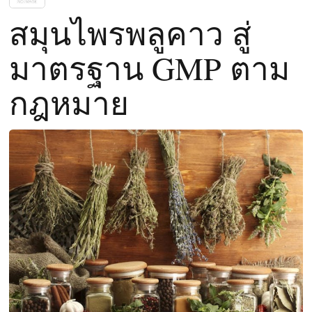
สมุนไพรพลูคาว สู่
มาตรฐาน GMP ตาม
กฎหมาย