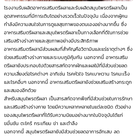
โรงงานรับผลิตอาหารเสริมตรีผลาและรับผลิตสมุนไพรตรีผลาเป็น
อุตสาหกรรมที่มีการเติบโตอย่างรวดเร็วในปัจจุบัน เนื่องจากผู้คน
กำลังมีความสนใจในการดูแลสุขภาพของตนเองอย่างมากขึ้น ซึ่ง
อาหารเสริมตรีผลาและสมุนไพรตรีผลาเป็นทางเลือกที่ดีในการช่วย
เสริมสร้างร่างกายและสุขภาพอย่างมีประสิทธิภาพ
อาหารเสริมตรีผลามีส่วนผสมที่สำคัญคือวิตามินและแร่ธาตุต่างๆ ซึ่ง
ช่วยเสริมสร้างร่างกายและระบบภูมิคุ้มกัน นอกจากนี้ อาหารเสริม
ตรีผลายังประกอบไปด้วยสารสกัดจากผักและผลไม้ที่มีส่วนช่วยลด
ความเสี่ยงต่อโรคต่างๆ อาทิเช่น โรคหัวใจ โรคเบาหวาน โรคมะเร็ง
และโรคอื่นๆ นอกจากนี้ อาหารเสริมตรีผลายังช่วยเสริมสร้างกระดูก
และสมองอีกด้วย
สำหรับสมุนไพรตรีผลา เป็นสารสกัดจากพืชที่มีส่วนช่วยในการรักษา
และเสริมสร้างร่างกาย โดยมีความหลากหลายในแต่ละชนิด ตัวอย่าง
ของสมุนไพรตรีผลาที่ได้รับความนิยมอย่างมากในปัจจุบันได้แก่
ขมิ้นชัน ตะไคร้ กระเทียม ข่า และตำลึง
นอกจากนี้ สมุนไพรตรีผลายังมีส่วนช่วยลดอาการอักเสบ ลด