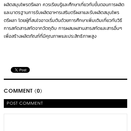
ผลิตสมุนไพรตรีผลา ควรเรียนรู้และศึกษาเกี่ยวกับขั้นตอนการผลิต
และมาตรฐานการรับผลิตอาหารเสริมตรีผลาและรับผลิตสมุนไพร
ตรีผลา โดยผู้ที่สนใจอาจเริ่มต้นด้วยการศึกษาเพิ่มเติมเกี่ยวกับวิธี
การสกัดสารสกัดจากวัตถุดิบ การผสมผสานสารสกัดและสารอื่นๆ
เพื่อสร้างผลิตภัณฑ์ที่มีคุณภาพและประสิทธิภาพสูง
COMMENT (0)
POST COMMENT