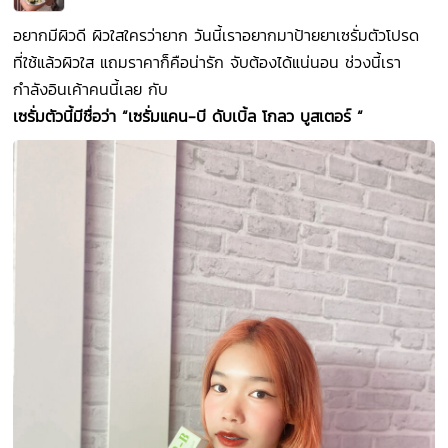
อยากมีผิวดี ผิวใสใครว่ายาก วันนี้เราอยากมาป้ายยาเซรั่มตัวโปรด
ที่ใช้แล้วผิวใส แถมราคาก็คือน่ารัก จับต้องได้แน่นอน ช่วงนี้เรา
กำลังอินเค้าคนนี้เลย กับ
เซรั่มตัวนี้มีชื่อว่า
“เซรั่มแคน-บี ดับเบิ้ล โกลว บูสเตอร์ “