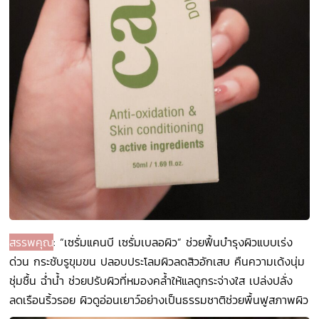
สรรพคุณ
: “เซรั่มแคนบี เซรั่มเบลอผิว” ช่วยฟื้นบำรุงผิวแบบเร่ง
ด่วน กระชับรูขุมขน ปลอบประโลมผิวลดสิวอักเสบ คืนความเด้งนุ่ม
ชุ่มชื้น ฉ่ำน้ำ ช่วยปรับผิวที่หมองคล้ำให้แลดูกระจ่างใส เปล่งปลั่ง
ลดเรือนริ้วรอย ผิวดูอ่อนเยาว์อย่างเป็นธรรมชาติช่วยพื้นฟูสภาพผิว