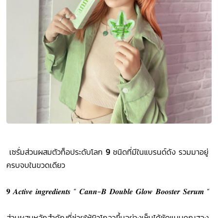
​
เซรั่มส่วนผสมตัวท็อประดับโลก
9
ชนิดที่มีในแบรนด์ดัง รวมมาอยู่
ครบจบในขวดเดียว
𝟗 𝑨𝒄𝒕𝒊𝒗𝒆 𝒊𝒏𝒈𝒓𝒆𝒅𝒊𝒆𝒏𝒕𝒔 “ 𝑪𝒂𝒏𝒏-𝑩 𝑫𝒐𝒖𝒃𝒍𝒆 𝑮𝒍𝒐𝒘 𝑩𝒐𝒐𝒔𝒕𝒆𝒓 𝑺𝒆𝒓𝒖𝒎 “
ส่วนผสมหลักสำคัญที่ช่วยให้ผิวโกลวขึ้นอย่างเห็นได้ชัดแบบคูณสอง