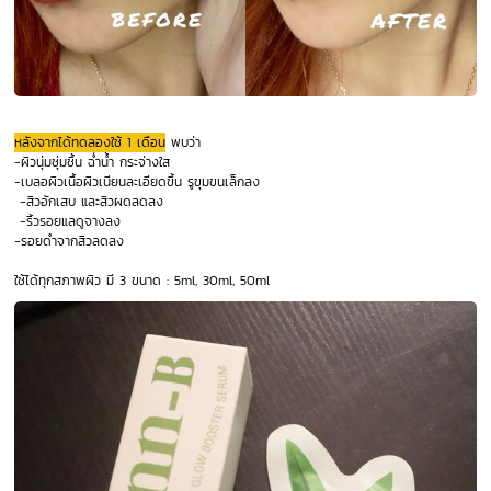
หลังจากได้ทดลองใช้ 1 เดือน
พบว่า
-ผิวนุ่มชุ่มชื้น ฉ่ำน้ำ กระจ่างใส
-เบลอผิวเนื้อผิวเนียนละเอียดขึ้น รูขุมขนเล็กลง
-สิวอักเสบ และสิวผดลดลง
-ริ้วรอยแลดูจางลง
-รอยดำจากสิวลดลง
ใช้ได้ทุกสภาพผิว มี 3 ขนาด : 5ml, 30ml, 50ml