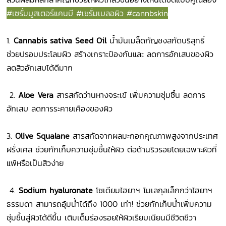
#เซรั่มบูสเตอร์แคนบี #เซรั่มเบลอผิว #cannbskin
1.
Cannabis sativa Seed Oil
น้ำมันเมล็ดกัญชงสกัดบริสุทธิ์
ช่วยปรอบประโลมผิว สร้างเกราะป้องกันและ ลดการอักเสบของผิว
ลดสิวอักเสบได้ดีมาก
2.
Aloe Vera
สารสกัดว่านหางจระเข้ เพิ่มความชุ่มชื้น ลดการ
อักเสบ ลดการระคายเคืองของผิว
3.
Olive Squalane
สารสกัดจากผลมะกอกคุณภาพสูงจากประเทศ
ฝรั่งเศส ช่วยกักเก็บความชุ่มชื้นให้ผิว ต่อต้านริวรอยโดยเฉพาะผิวที่
แพ้หรือเป็นสิวง่าย
4.
Sodium hyaluronate
โซเดียมไฮยาฯ โมเลกุลเล็กกว่าไฮยาฯ
ธรรมดา สามารถอุ้มน้ำได้ถึง 1000 เท่า! ช่วยกักเก็บน้ำเพิ่มความ
ชุ่มชื้นสู่ผิวได้ดีขึ้น เติมเต็มร่องรอยให้ผิวเรียบเนียนมีชีวิตชีวา