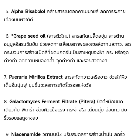
5.
Alpha Bisabolol
คล้ายสารในดอกคาโมมายล์ ลดการระคาย
เคืองบนผิวได้ดี
6.
*Grape seed oil
(สารตัวใหม่) สารสกัดเมล็ดองุ่น สารต้าน
อนุมูลอิสระเข้มข้น ช่วยลดการเสื่อมสภาพของเซลล์จากมลภาวะ ลด
กระบวนการสร้างเม็ดสีที่ผิดปกติอันเป็นสาเหตุของฝ้า กระ หรือจุด
ด่างดำ ลดความหมองคล้ำ จุดด่างดำ และรอยสิวต่างๆ
7.
Pueraria Mirifica Extract
สารสกัดกวาวเครือขาว ช่วยให้ผิว
เต็มอิ่มนุ่มฟู ชุ่มชื้นชะลอการเกิดริ้วรอยแห่งวัย
8.
Galactomyces Ferment Filtrate (Pitera)
ยีสต์หมักชนิด
เดียวกับ พิเทร่า ช่วยผิวแข็งแรง กระจ่างใส เนียนนุ่ม อ่อนกว่าวัย
ริ้วรอยแลดูจางลง
9.
Niacenamide
วิตามินบี3 ปรับสมดุลการสร้างน้ำมัน ลดริ้ว