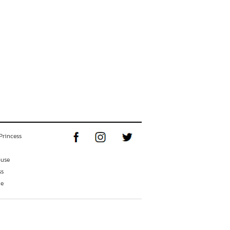
Princess
ouse
ss
ne