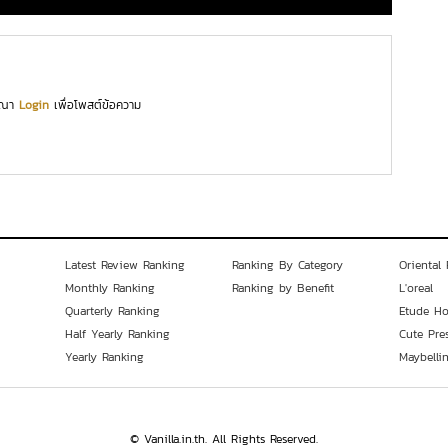
ุณา
Login
เพื่อโพสต์ข้อความ
Latest Review Ranking
Ranking By Category
Oriental 
Monthly Ranking
Ranking by Benefit
L'oreal
Quarterly Ranking
Etude H
Half Yearly Ranking
Cute Pre
Yearly Ranking
Maybelli
© Vanilla.in.th. All Rights Reserved.