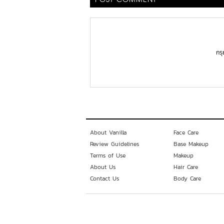
POST COMMENT
กร
About Vanilla
Face Care
Review Guidelines
Base Makeup
Terms of Use
Makeup
About Us
Hair Care
Contact Us
Body Care