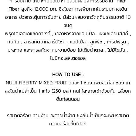
การขับถ่าย เหมาะกับมื้อเบาๆ มีส่วนผสมจากธรรมชาติ High
Fiber สูงถึง 12,000 มก. ซึ่งใยอาหารเพิ่มกากในระบบทางเดิน
อาหาร ช่วยกระตุ้นการขับถ่าย มีส่วนผสมจากวัตถุดิบธรรมชาติ 10
ชนิด
ฟรุคโตโอลิโกแซคคาไรด์ , ใยอาหารจากแอปเปิ้ล , ผงไซเลี่ยมฮัสก์ ,
ทับทิม , สารสกัดจากอาร์ติโชค , แอปเปิ้ล , ลูกพีช , เกรปฟรุต ,
มะละกอ และสารสกัดจากมะขามป้อม ไม่เติมน้ำตาล , ไม่มีไขมัน ,
ไม่มีคอเลสเตอรอล
HOW TO USE :
NUUI FIBERRY MIXED FRUIT วันละ 1 ซอง เพียงแค่ฉีกซอง เท
ลงในน้ำเปล่าเย็น 1 แก้ว (250 มล.) คนให้ละลายเข้าด้วยกัน แล้วยก
ดื่มก่อนนอน
รสชาติอร่อย ทานง่าน ละลายน้ำง่าย ชงกับน้ำเย็นๆจะเพิ่มรสชาติ
ความอร่อยขึ้นไปอีก