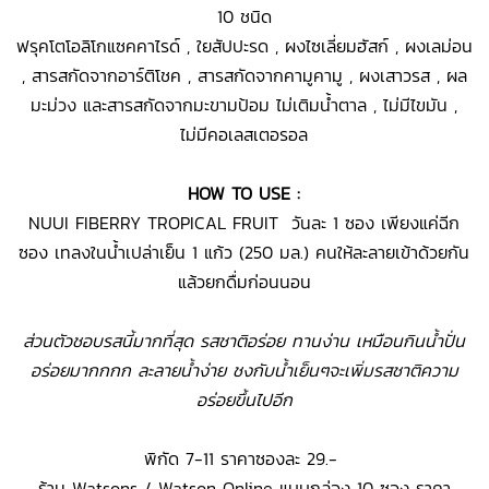
10 ชนิด
ฟรุคโตโอลิโกแซคคาไรด์ , ใยสัปปะรด , ผงไซเลี่ยมฮัสก์ , ผงเลม่อน
, สารสกัดจากอาร์ติโชค , สารสกัดจากคามูคามู , ผงเสาวรส , ผล
มะม่วง และสารสกัดจากมะขามป้อม ไม่เติมน้ำตาล , ไม่มีไขมัน ,
ไม่มีคอเลสเตอรอล
HOW TO USE :
NUUI FIBERRY TROPICAL FRUIT วันละ 1 ซอง เพียงแค่ฉีก
ซอง เทลงในน้ำเปล่าเย็น 1 แก้ว (250 มล.) คนให้ละลายเข้าด้วยกัน
แล้วยกดื่มก่อนนอน
ส่วนตัวชอบรสนี้มากที่สุด รสชาติอร่อย ทานง่าน เหมือนกินน้ำปั่น
อร่อยมากกกก ละลายน้ำง่าย ชงกับน้ำเย็นๆจะเพิ่มรสชาติความ
อร่อยขึ้นไปอีก
พิกัด 7-11 ราคาซองละ 29.-
ร้าน Watsons / Watson Online แบบกล่อง 10 ซอง ราคา