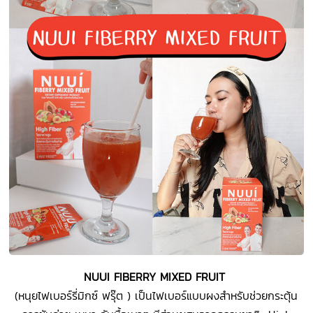
NUUI FIBERRY MIXED FRUIT
(หนุยไฟเบอร์รี่มิกซ์ ฟรุ๊ต ) เป็นไฟเบอร์แบบผงสำหรับช่วยกระตุ้น