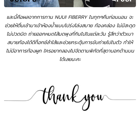
และนี้คือผลจากการทาน NUUI FIBERRY ในทุกๆคืนก่อนนอน จะ
ช่วยให้ตื่นเช้ามาเข้าห้องน้ำแบบโปร่งโล่งสบาย ท้องคล่อง ไม่มีสะดุด
ไม่ปวดบิด ถ่ายออกหมดไส้มดพุงที่กินไปในแต่ละวัน รู้สึกว่าตัวเบา
สบายท้องได้ดีท็อกซ์ลำไส้และช่วยกระตุ้นการขับถ่ายไปในตัว ทำให้
ไม่มีอาการท้องผูก ใครอยากลองไปจัดตามพิกัดที่สุดาบอกด้านบน
ได้เลยนะคะ