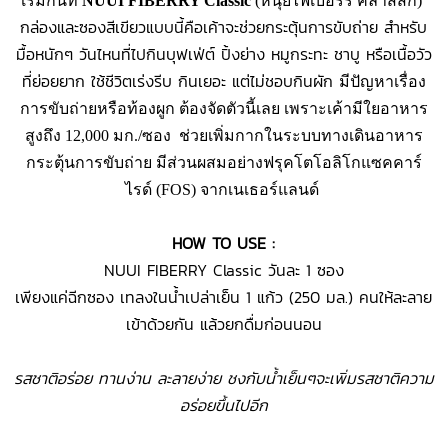
เริ่มกันที่
NUUI FIBERRY Classic
(หนุยไฟเบอร์รี่ คลาสสิก)
กล่องและซองสีเขียวแบบนี้คือเค้าจะช่วยกระตุ้นการขับถ่าย สำหรับ
มื้อหนักๆ วันไหนที่ไปกินบุฟเฟ่ต์ ปิ้งย่าง หมูกระทะ ชาบู หรือเนื้อวัว
ที่ย่อยยาก ใช้ชีวิตเร่งรีบ กินเยอะ แต่ไม่ชอบกินผัก
มีปัญหาเรื่อง
การขับถ่ายหรือท้องผูก ต้องจัดตัวนี้เลย เพราะเค้ามีใยอาหาร
สูงถึง 12,000 มก./ซอง ช่วยเพิ่มกากในระบบทางเดินอาหาร
กระตุ้นการขับถ่าย มีส่วนผสมอย่างฟรุคโตโอลิโกแซคคาร์
ไรด์ (FOS) จากเนเธอร์แลนด์
HOW TO USE :
NUUI FIBERRY Classic วันละ 1 ซอง
เพียงแค่ฉีกซอง เทลงในน้ำเปล่าเย็น 1 แก้ว (250 มล.) คนให้ละลาย
เข้าด้วยกัน แล้วยกดื่มก่อนนอน
รสชาติอร่อย ทานง่าน ละลายง่าย ชงกับน้ำเย็นๆจะเพิ่มรสชาติความ
อร่อยขึ้นไปอีก