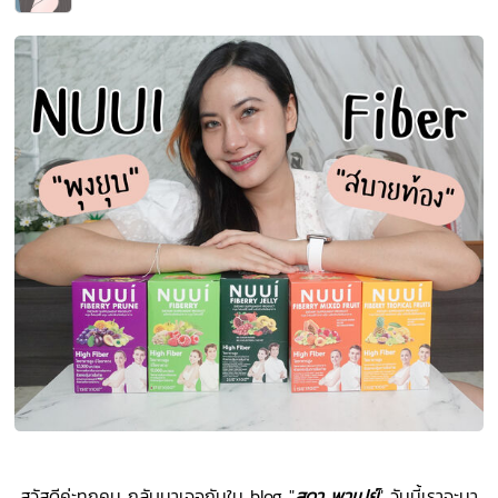
สวัสดีค่ะทุกคน กลับมาเจอกันใน blog "
สุดา พาเปย์
" วันนี้เราจะมา