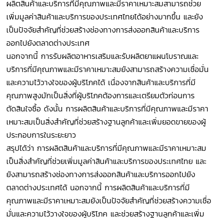
ผลิตสินค้าและบริการที่มีคุณภาพและมีราคาเหมาะสมสามารถช่วย
เพิ่มมูลค่าสินค้าและบริการของประเทศไทยได้อย่างมากขึ้น และยัง
เป็นปัจจัยสำคัญที่ช่วยสร้างช่องทางการส่งออกสินค้าและบริการ
ออกไปยังตลาดต่างประเทศ
นอกจากนี้ การรับผลิตอาหารเสริมและรับผลิตยาแผนโบราณและ
บริการที่มีคุณภาพและมีราคาเหมาะสมยังสามารถสร้างความเชื่อมั่น
และความไว้วางใจของผู้บริโภคได้ เนื่องจากสินค้าและบริการที่มี
คุณภาพสูงมักเป็นสิ่งที่ผู้บริโภคต้องการและเตรียมตัวก่อนการ
ตัดสินใจซื้อ ดังนั้น การผลิตสินค้าและบริการที่มีคุณภาพและมีราคา
เหมาะสมเป็นสิ่งสำคัญที่ช่วยสร้างฐานลูกค้าและเพิ่มยอดขายของผู้
ประกอบการในระยะยาว
สรุปได้ว่า การผลิตสินค้าและบริการที่มีคุณภาพและมีราคาเหมาะสม
เป็นสิ่งสำคัญที่ช่วยเพิ่มมูลค่าสินค้าและบริการของประเทศไทย และ
ยังสามารถสร้างช่องทางการส่งออกสินค้าและบริการออกไปยัง
ตลาดต่างประเทศได้ นอกจากนี้ การผลิตสินค้าและบริการที่มี
คุณภาพและมีราคาเหมาะสมยังเป็นปัจจัยสำคัญที่ช่วยสร้างความเชื่อ
มั่นและความไว้วางใจของผู้บริโภค และช่วยสร้างฐานลูกค้าและเพิ่ม