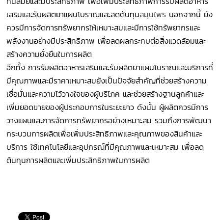
ทันสมัยและมีประสิทธิภาพ เพื่อเพิ่มประสิทธิภาพการรับผลิตอาหาร
เสริมและรับผลิตยาแผนโบราณและลดต้นทุน
สมุนไพร
นอกจากนี้ ยัง
ควรมีการจัดการทรัพยากรให้เหมาะสมและมีการใช้ทรัพยากรและ
พลังงานอย่างมีประสิทธิภาพ เพื่อลดผลกระทบต่อสิ่งแวดล้อมและ
สร้างความยั่งยืนในการผลิต
อีกทั้ง การรับผลิตอาหารเสริมและรับผลิตยาแผนโบราณและบริการที่
มีคุณภาพและมีราคาเหมาะสมยังเป็นปัจจัยสำคัญที่ช่วยสร้างความ
เชื่อมั่นและความไว้วางใจของผู้บริโภค และช่วยสร้างฐานลูกค้าและ
เพิ่มยอดขายของผู้ประกอบการในระยะยาว ดังนั้น ผู้ผลิตควรมีการ
วางแผนและการจัดการทรัพยากรอย่างเหมาะสม รวมถึงการพัฒนา
กระบวนการผลิตเพื่อเพิ่มประสิทธิภาพและคุณภาพของสินค้าและ
บริการ ใช้เทคโนโลยีและอุปกรณ์ที่มีคุณภาพและเหมาะสม เพื่อลด
ต้นทุนการผลิตและเพิ่มประสิทธิภาพในการผลิต