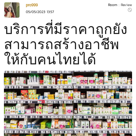
pro999
Room :
Review
05/05/2023 13:57
บริการที่มีราคาถูกยัง
สามารถสร้างอาชีพ
ให้กับคนไทยได้