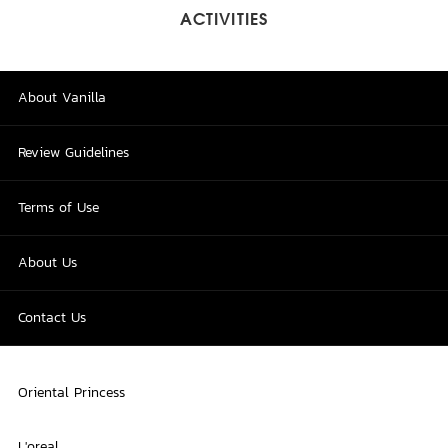
ACTIVITIES
About Vanilla
Review Guidelines
Terms of Use
About Us
Contact Us
Oriental Princess
L'oreal