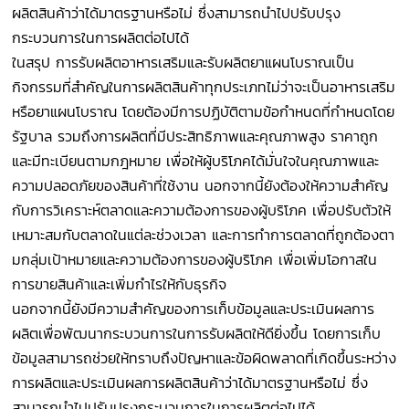
ผลิตสินค้าว่าได้มาตรฐานหรือไม่ ซึ่งสามารถนำไปปรับปรุง
กระบวนการในการผลิตต่อไปได้
ในสรุป การรับผลิตอาหารเสริมและรับผลิตยาแผนโบราณเป็น
กิจกรรมที่สำคัญในการผลิตสินค้าทุกประเภทไม่ว่าจะเป็นอาหารเสริม
หรือยาแผนโบราณ โดยต้องมีการปฏิบัติตามข้อกำหนดที่กำหนดโดย
รัฐบาล รวมถึงการผลิตที่มีประสิทธิภาพและคุณภาพสูง ราคาถูก
และมีทะเบียนตามกฎหมาย เพื่อให้ผู้บริโภคได้มั่นใจในคุณภาพและ
ความปลอดภัยของสินค้าที่ใช้งาน นอกจากนี้ยังต้องให้ความสำคัญ
กับการวิเคราะห์ตลาดและความต้องการของผู้บริโภค เพื่อปรับตัวให้
เหมาะสมกับตลาดในแต่ละช่วงเวลา และการทำการตลาดที่ถูกต้องตา
มกลุ่มเป้าหมายและความต้องการของผู้บริโภค เพื่อเพิ่มโอกาสใน
การขายสินค้าและเพิ่มกำไรให้กับธุรกิจ
นอกจากนี้ยังมีความสำคัญของการเก็บข้อมูลและประเมินผลการ
ผลิตเพื่อพัฒนากระบวนการในการรับผลิตให้ดียิ่งขึ้น โดยการเก็บ
ข้อมูลสามารถช่วยให้ทราบถึงปัญหาและข้อผิดพลาดที่เกิดขึ้นระหว่าง
การผลิตและประเมินผลการผลิตสินค้าว่าได้มาตรฐานหรือไม่ ซึ่ง
สามารถนำไปปรับปรุงกระบวนการในการผลิตต่อไปได้