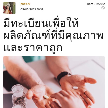
pro999
Room :
Review
05/05/2023 19:32
มีทะเบียนเพื่อให้
ผลิตภัณฑ์ที่มีคุณภาพ
และราคาถูก