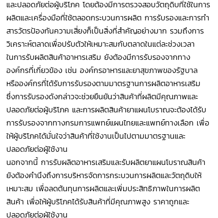
และปลอดภัยต่อผู้บริโภค โดยต้องมีการตรวจสอบวัตถุดิบที่ใช้ในการ
ผลิตและเครื่องมือที่ใช้ตลอดกระบวนการผลิต การรับรองและการทำ
สารวัตรป้องกันความเสี่ยงก็เป็นสิ่งที่สำคัญอย่างมาก รวมถึงการ
วิเคราะห์ตลาดเพื่อปรับตัวให้เหมาะสมกับตลาดในแต่ละช่วงเวลา
ในการรับผลิตสินค้าอาหารเสริม ยังต้องมีการรับรองจากทาง
องค์กรที่เกี่ยวข้อง เช่น องค์กรอาหารและยาสุขภาพของรัฐบาล
หรือองค์กรที่ได้รับการรับรองตามมาตรฐานการผลิตอาหารเสริม
ซึ่งการรับรองดังกล่าวจะช่วยยืนยันว่าสินค้าที่ผลิตมีคุณภาพและ
ปลอดภัยต่อผู้บริโภค และการผลิตสินค้ายาแผนโบราณจะต้องได้รับ
การรับรองจากทางกรมการแพทย์แผนไทยและแพทย์ทางเลือก เพื่อ
ให้ผู้บริโภคได้มั่นใจว่าสินค้าที่ใช้งานเป็นไปตามมาตรฐานและ
ปลอดภัยต่อผู้ใช้งาน
นอกจากนี้ การรับผลิตอาหารเสริมและรับผลิตยาแผนโบราณสินค้า
ยังต้องคำนึงถึงการบริหารจัดการกระบวนการผลิตและวัตถุดิบให้
เหมาะสม เพื่อลดต้นทุนการผลิตและเพิ่มประสิทธิภาพในการผลิต
สินค้า เพื่อให้ผู้บริโภคได้รับสินค้าที่มีคุณภาพสูง ราคาถูกและ
ปลอดภัยต่อผู้ใช้งาน