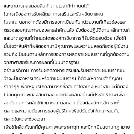
และสามารถส่งมอบสินค้าตามเวลาที่กำหนดได้
ในกรณีของการรับผลิตอาหารเสริมและ
รับผลิตยาแผน
โบราณ
นอกจากต้องมีการลงทะเบียนกับหน่วยงานที่เกี่ยวข้องและ
ตรวจสอบคุณภาพของสารสำคัญแล้ว ยังต้องปฏิบัติตามหลักเกณฑ์
และมาตรฐานที่กำหนดโดยองค์กรวิชาการที่รับผิดชอบด้วย เพื่อให้
มั่นใจว่าสินค้าที่ผลิตออกมามีคุณภาพและความปลอดภัยต่อผู้ใช้งาน
รวมถึงเป็นไปตามหลักการของการผลิตยาแผนโบราณที่ถูกต้องตาม
วิทยาศาสตร์และการผลิตที่เป็นมาตรฐาน
อย่างไรก็ตาม การรับผลิตอาหารเสริมและรับผลิตยาแผนโบราณไม่
ว่าจะเป็นอาหารเสริมหรือยาแผนโบราณ ก็ต้องให้ความสำคัญกับ
ราคาถูกเพื่อให้ผู้บริโภคสามารถซื้อสินค้าได้อย่างเหมาะสม แต่ก็ต้อง
ไม่ลดคุณภาพของสินค้าลง และต้องผลิตอย่างมีประสิทธิภาพเพื่อ
ลดต้นทุนการผลิตให้เหมาะสม นอกจากนี้ยังต้องมีการวิเคราะห์
ตลาดและความต้องการของผู้บริโภคเพื่อปรับตัวให้เหมาะสมกับ
ตลาดในแต่ละช่วงเวลา
เพื่อให้ผลิตภัณฑ์ที่มีคุณภาพและราคาถูก และมีทะเบียนตามกฎหมาย