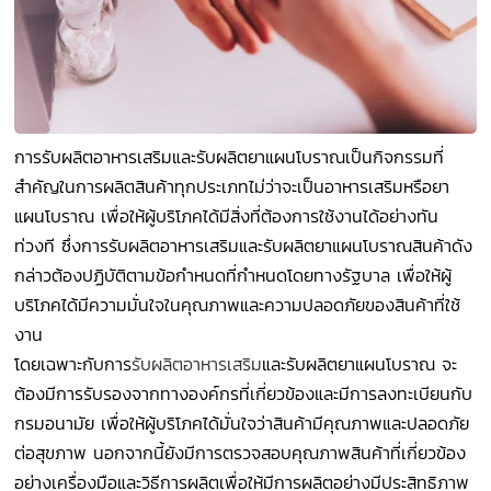
การรับผลิตอาหารเสริมและรับผลิตยาแผนโบราณเป็นกิจกรรมที่
สำคัญในการผลิตสินค้าทุกประเภทไม่ว่าจะเป็นอาหารเสริมหรือยา
แผนโบราณ เพื่อให้ผู้บริโภคได้มีสิ่งที่ต้องการใช้งานได้อย่างทัน
ท่วงที ซึ่งการรับผลิตอาหารเสริมและรับผลิตยาแผนโบราณสินค้าดัง
กล่าวต้องปฏิบัติตามข้อกำหนดที่กำหนดโดยทางรัฐบาล เพื่อให้ผู้
บริโภคได้มีความมั่นใจในคุณภาพและความปลอดภัยของสินค้าที่ใช้
งาน
โดยเฉพาะกับการ
รับผลิตอาหารเสริม
และรับผลิตยาแผนโบราณ จะ
ต้องมีการรับรองจากทางองค์กรที่เกี่ยวข้องและมีการลงทะเบียนกับ
กรมอนามัย เพื่อให้ผู้บริโภคได้มั่นใจว่าสินค้ามีคุณภาพและปลอดภัย
ต่อสุขภาพ นอกจากนี้ยังมีการตรวจสอบคุณภาพสินค้าที่เกี่ยวข้อง
อย่างเครื่องมือและวิธีการผลิตเพื่อให้มีการผลิตอย่างมีประสิทธิภาพ