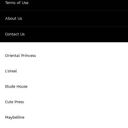
Terms of Use
About Us
Contact Us
Oriental Princess
L'oreal
Etude House
Cute Press
Maybelline