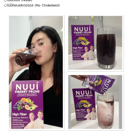
🍊ไม่มีไขมัน (NoFat)
🍊ไม่มีคอเลสเตอรอล (No Cholesterol)