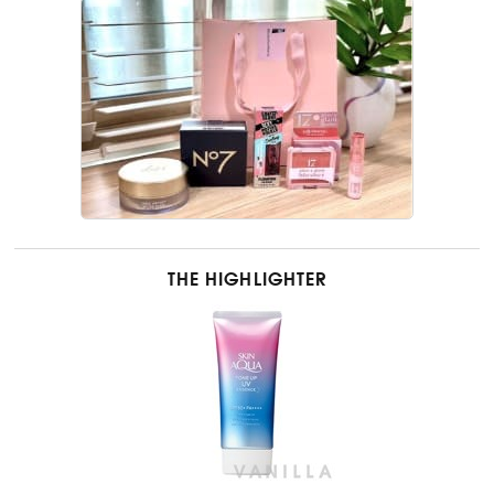
THE HIGHLIGHTER