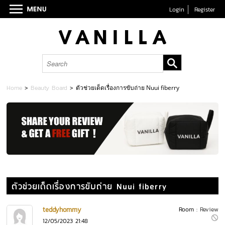
Login
Register
Home
>
Beauty Board
>
ตัวช่วยเด็ดเรื่องการขับถ่าย Nuui fiberry
ตัวช่วยเด็ดเรื่องการขับถ่าย Nuui fiberry
teddyhommy
Room :
Review
12/05/2023 21:48