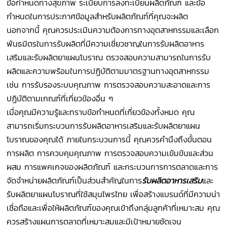
ข้อกำหนดทางสุขภาพ ระเบียบการลงทะเบียนผลิตภัณฑ์ และข้อ
กำหนดในการประกาศข้อมูลสำหรับผลิตภัณฑ์ที่คุณจะผลิต
นอกจากนี้ คุณควรประเมินความต้องการทางอุตสาหกรรมและเลือก
พันธมิตรในการรับผลิตที่มีความเชี่ยวชาญในการรับผลิตอาหาร
เสริมและรับผลิตยาแผนโบราณ ตรวจสอบความสามารถในการรับ
ผลิตและความพร้อมในการปฏิบัติตามมาตรฐานทางอุตสาหกรรม
เช่น การรับรองระบบคุณภาพ การตรวจสอบความสะอาดและการ
ปฏิบัติตามเกณฑ์ที่เกี่ยวข้องอื่น ๆ
เมื่อคุณมีความรู้และทราบข้อกำหนดที่เกี่ยวข้องทั้งหมด คุณ
สามารถเริ่มกระบวนการรับผลิตอาหารเสริมและรับผลิตยาแผน
โบราณของคุณได้ ภายในกระบวนการนี้ คุณควรคำนึงถึงขั้นตอน
การผลิต การควบคุมคุณภาพ การตรวจสอบความเข้มข้นและส่วน
ผสม การแพคเกจของผลิตภัณฑ์ และกระบวนการการตลาดและการ
จัดจำหน่ายผลิตภัณฑ์เป็นส่วนสำคัญในการ
รับผลิตอาหารเสริม
และ
รับผลิตยาแผนโบราณที่ใช้สมุนไพรไทย เพื่อสร้างแบรนด์ที่มีความน่า
เชื่อถือและเพื่อให้ผลิตภัณฑ์ของคุณเข้าถึงกลุ่มลูกค้าที่เหมาะสม คุณ
ควรสร้างแผนการตลาดที่เหมาะสมและมีเป้าหมายชัดเจน