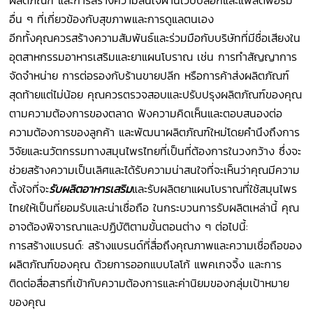
อื่น ๆ ที่เกี่ยวข้องกับสุขภาพและการดูแลตนเอง
อีกทั้งคุณควรสร้างความสัมพันธ์และร่วมมือกับบริษัทที่มีชื่อเสียงใน
อุตสาหกรรมอาหารเสริมและยาแผนโบราณ เช่น การทำสัญญาการ
จัดจำหน่าย การต่อรองกับร้านขายปลีก หรือการค้าส่งผลิตภัณฑ์
สุดท้ายแต่ไม่น้อย คุณควรตรวจสอบและปรับปรุงผลิตภัณฑ์ของคุณ
ตามความต้องการของตลาด ฟังความคิดเห็นและตอบสนองต่อ
ความต้องการของลูกค้า และพัฒนาผลิตภัณฑ์ใหม่โดยคำนึงถึงการ
วิจัยและนวัตกรรมทางสมุนไพรไทยที่เป็นที่ต้องการในวงกว้าง ซึ่งจะ
ช่วยสร้างความเป็นเลิศและได้รับความน่าสนใจที่จะเห็นว่าคุณมีความ
ตั้งใจที่จะ
รับผลิตอาหารเสริม
และรับผลิตยาแผนโบราณที่ใช้สมุนไพร
ไทยให้เป็นที่ยอมรับและน่าเชื่อถือ ในกระบวนการรับผลิตเหล่านี้ คุณ
อาจต้องพิจารณาและปฏิบัติตามขั้นตอนต่าง ๆ ต่อไปนี้:
การสร้างแบรนด์: สร้างแบรนด์ที่สื่อถึงคุณภาพและความเชื่อถือของ
ผลิตภัณฑ์ของคุณ ด้วยการออกแบบโลโก้ แพคเกจจิ้ง และการ
ติดต่อสื่อสารที่เข้ากับความต้องการและค่านิยมของกลุ่มเป้าหมาย
ของคุณ