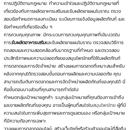
การปฏิบัติตามกฎหมาย: ทำความเข้าใจและปฏิบัติตามกฎหมายที่
เกี่ยวข้องกับการผลิตอาหารเสริมและรับผลิตยาแผนโบราณ ตรวจ
สอบข้อกำหนดการลงทะเบียน ระเบียบการแจ้งข้อมูลผลิตภัณฑ์ และ
ข้อกำหนดที่เกี่ยวข้องอื่น ๆ
การควบคุมคุณภาพ: มีกระบวนการควบคุมคุณภาพที่เข้มงวดใน
การ
รับผลิตอาหารเสริม
และรับผลิตยาแผนโบราณ ตรวจสอบวิธีการ
ทดสอบและความสอดคล้องกับมาตรฐานที่กำหนด และตรวจสอบ
ประสิทธิภาพและความปลอดภัยของสมุนไพรไทยที่ใช้ในผลิตภัณฑ์
การตลาดและการจัดจำหน่าย: สร้างแผนการตลาดที่เหมาะสมสำหรับ
หลังจากคุณได้ตรวจสอบขั้นตอนการผลิตและความปลอดภัย คุณ
สามารถเริ่มต้นการตลาดและการจัดจำหน่ายผลิตภัณฑ์ของคุณได้ นี่
คือขั้นตอนบางส่วนที่คุณสามารถทำต่อไป:
กำหนดกลุ่มเป้าหมายลูกค้า: ระบุกลุ่มเป้าหมายที่คุณต้องการเข้าถึง
และขายผลิตภัณฑ์ของคุณ อาจเป็นผู้คนที่สนใจใน
สมุนไพรไทย
ผู้ที่มี
ความสนใจในการเพิ่มสุขภาพและการดูแลตนเอง หรือกลุ่มเป้าหมาย
ที่มีความต้องการเฉพาะ
วางแผนการตลาดออนไลน์: สร้างเว็บไซต์หรือร้านค้าออนไลน์ที่สื่อถึง