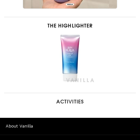
THE HIGHLIGHTER
ACTIVITIES
About Vanilla