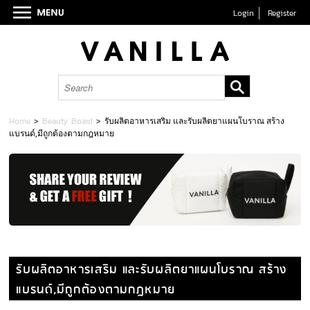
Login
Register
Home
>
Beauty Board
>
รับผลิตอาหารเสริม และรับผลิตยาแผนโบราณ สร้าง
แบรนด์,มีถูกต้องตามกฎหมาย
รับผลิตอาหารเสริม และรับผลิตยาแผนโบราณ สร้าง
แบรนด์,มีถูกต้องตามกฎหมาย