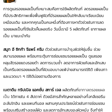
การดูแลรอยแผลเป็นที่เหมาะสมคือการใช้ผลิตภัณฑ์ ลดรอยแผลเป็น
ที่มีประสิทธิภาพเพื่อฟื้นฟูผิวที่มีรอยแผลเป็นให้กลับมาเรียบเนียน
เหมือนเดิม และหากคุณเป็นคนหนึ่งที่ต้องการหาตัวช่วยในการลด
รอยแผลเป็นที่ใช้แล้วเห็นผลจริง วันนี้เรามี 5 ผลิตภัณฑ์ ยาทาแผล
เป็น มาแนะนำกัน
สมูท อี ซิกก้า รีแพร์ ครีม
ตัวช่วยในการบำรุงผิวให้ชุ่มชื้น ช่วย
สมานรอยแผล พร้อมกระตุ้นการซ่อมแซมรอยแผลเป็น ดูแลรอย
หลุมสิวรอยแดงรอยดำ ลดการบวมช้ำ ลดอาการผิวแห้งและอักเสบ
เป็นครีมลดรอยแผลเป็นที่ผิวบอบบางแพ้ง่ายสามารถใช้ได้ เพียงทา
และนวดเบา ๆ ใช้ได้บ่อยตามต้องการ
เบตาดีน ทริปเปิล แอคชั่น สการ์ เจล
ผลิตภัณฑ์
ยาทาลดรอยแผล
เป็น
ได้ภายใน 4 สัปดาห์ ด้วยมีสารสำคัญหลายอย่างทั้งกลีเซอรีน
อะลันโทอิน และแพนทีนอล ผสานคุณประโยชน์ช่วยในการซ่อมแซม
พร้อมเสริมสร้างเซลล์ผิว และลดการอักเสบของผิวหนัง จึงทำให้