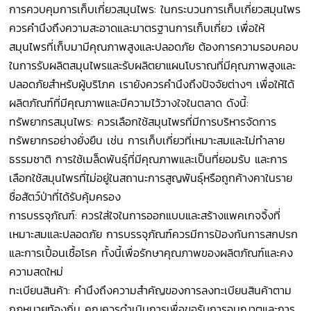
การควบคุมการเก็บเกี่ยวสมุนไพร: ในกระบวนการเก็บเกี่ยวสมุนไพร
ควรคำนึงถึงความสะอาดและมาตรฐานการเก็บเกี่ยว เพื่อให้
สมุนไพรที่เก็บมามีคุณภาพสูงและปลอดภัย ต้องการความรอบคอบ
ในการรับผลิตสมุนไพรและรับผลิตยาแผนโบราณที่มีคุณภาพสูงและ
ปลอดภัยสำหรับผู้บริโภค เรายังควรคำนึงถึงปัจจัยต่างๆ เพื่อให้ได้
ผลิตภัณฑ์ที่มีคุณภาพและมีความไว้วางใจในตลาด ดังนี้:
ทรัพยากรสมุนไพร: ควรเลือกใช้สมุนไพรที่มีการบริหารจัดการ
ทรัพยากรอย่างยั่งยืน เช่น การเก็บเกี่ยวที่เหมาะสมและไม่ทำลาย
ธรรมชาติ การใช้เมล็ดพันธุ์ที่มีคุณภาพและเป็นที่ยอมรับ และการ
เลือกใช้สมุนไพรที่ไม่อยู่ในสถานะการสูญพันธุ์หรือถูกค้างคาในราย
ชื่อสัตว์ป่าที่ได้รับคุ้มครอง
การบรรจุภัณฑ์: ควรใส่ใจในการออกแบบและสร้างแพคเกจจิ้งที่
เหมาะสมและปลอดภัย การบรรจุภัณฑ์ควรมีการป้องกันการสกปรก
และการเปื้อนเชื้อโรค ทั้งนี้เพื่อรักษาคุณภาพของผลิตภัณฑ์และคง
ความสดใหม่
ทะเบียนสินค้า: คำนึงถึงความสำคัญของการลงทะเบียนสินค้าตาม
กฎหมายท้องถิ่น คุณควรดำเนินการเพื่อขอรับการอนุญาตและการ