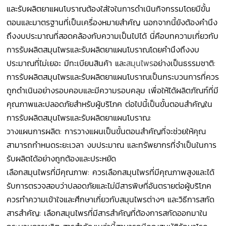
และรับผลิตยาแผนโบราณต้องใส่ใจในการดำเนินกิจกรรมโดยมีขั้น
ตอนและมาตรฐานที่เป็นเครื่องหมายสำคัญ นอกจากนี้ยังต้องคำนึง
ถึงงบประมาณที่สอดคล้องกับความเป็นไปได้ นี่คือบทความเกี่ยวกับ
การรับผลิตสมุนไพรและรับผลิตยาแผนโบราณโดยคำนึงถึงงบ
ประมาณที่ไม่เยอะ มีทะเบียนสินค้า และ
สมุนไพร
อย่างเป็นธรรมชาติ:
การรับผลิตสมุนไพรและรับผลิตยาแผนโบราณเป็นกระบวนการที่ควร
ถูกดำเนินอย่างรอบคอบและมีความรอบคลุม เพื่อให้ได้ผลิตภัณฑ์ที่มี
คุณภาพและปลอดภัยสำหรับผู้บริโภค ต่อไปนี้เป็นขั้นตอนสำคัญใน
การรับผลิตสมุนไพรและรับผลิตยาแผนโบราณ:
วางแผนการผลิต: การวางแผนเป็นขั้นตอนสำคัญที่จะช่วยให้คุณ
สามารถกำหนดระยะเวลา งบประมาณ และทรัพยากรที่จำเป็นในการ
รับผลิตได้อย่างถูกต้องและประหยัด
เลือกสมุนไพรที่มีคุณภาพ: ควรเลือกสมุนไพรที่มีคุณภาพสูงและได้
รับการตรวจสอบว่าปลอดภัยและไม่มีสารพิษที่อันตรายต่อผู้บริโภค
ควรทำความเข้าใจและศึกษาเกี่ยวกับสมุนไพรต่างๆ และวิธีการสกัด
สารสำคัญ: เลือกสมุนไพรที่มีสารสำคัญที่ต้องการสกัดออกมาใน