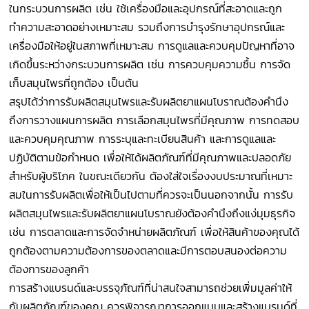
ในกระบวนการผลิต เช่น ใช้เครื่องมือและอุปกรณ์ที่สะอาดและถูก
ทำความสะอาดอย่างเหมาะสม รวมถึงการบำรุงรักษาอุปกรณ์และ
เครื่องมือให้อยู่ในสภาพที่เหมาะสม การดูแลและควบคุมปัญหาที่อาจ
เกิดขึ้นระหว่างกระบวนการผลิต เช่น การควบคุมความชื้น การจัด
เก็บสมุนไพรที่ถูกต้อง เป็นต้น
สรุปได้ว่าการรับผลิตสมุนไพรและรับผลิตยาแผนโบราณต้องคำนึง
ถึงการวางแผนการผลิต การเลือกสมุนไพรที่มีคุณภาพ การทดสอบ
และควบคุมคุณภาพ การระบุและทะเบียนสินค้า และการดูแลและ
ปฏิบัติตามข้อกำหนด เพื่อให้ได้ผลิตภัณฑ์ที่มีคุณภาพและปลอดภัย
สำหรับผู้บริโภค ในขณะเดียวกัน ต้องใส่ใจเรื่องงบประมาณที่เหมาะ
สมในการรับผลิตเพื่อให้เป็นไปตามที่ควรจะเป็นนอกจากนั้น การรับ
ผลิตสมุนไพรและรับผลิตยาแผนโบราณยังต้องคำนึงถึงแง่มุมธุรกิจ
เช่น การตลาดและการจัดจำหน่ายผลิตภัณฑ์ เพื่อให้สินค้าของคุณได้
ถูกต้องตามความต้องการของตลาดและมีการตอบสนองต่อความ
ต้องการของลูกค้า
การสร้างแบรนด์และบรรจุภัณฑ์ที่น่าสนใจสามารถช่วยเพิ่มมูลค่าให้
กับผลิตภัณฑ์ของคุณ ควรพิจารณาการออกแบบและสร้างแบรนด์ที่