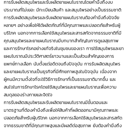
การรับผลิตสมุนไพรและรับผลิตยาแผนโบราณโดยคำนึงถึงงบ
ประมาณที่ไม่เยอะ มีทะเบียนสินค้า และสมุนไพรอย่างเป็นธรรมชาติ:
การรับผลิตสมุนไพรและรับผลิตยาแผนโบราณต้องคำนึงถึงปัจจัย
หลายๆ อย่างเพื่อให้ได้ผลิตภัณฑ์ที่มีคุณภาพและปลอดภัยสำหรับผู้
บริโภค นอกจากการเลือกใช้สมุนไพรและสารสกัดจากธรรมชาติที่มี
คุณสมุนไพรและยาแผนโบราณมีบทบาทสำคัญในการดูแลสุขภาพ
และการรักษาโรคอย่างแท้จริงในชุมชนของเรา การใช้สมุนไพรและยา
แผนโบราณมีประวัติศาสตร์ยาวนานและเป็นส่วนสำคัญของการ
แพทย์ทางเลือก นับตั้งแต่อดีตจนถึงปัจจุบัน การรับผลิตสมุนไพร
และยาแผนโบราณเป็นธุรกิจที่มีศักยภาพสูงในปัจจุบัน เนื่องจาก
ผู้คนมีความตั้งใจที่จะใช้วิธีการรักษาที่เป็นธรรมชาติมากขึ้น และ
สนใจในการรักษาโรคโดยใช้สมุนไพรและยาแผนโบราณเพื่อความ
สมดุลของร่างกายและจิตใจ
การรับผลิตสมุนไพรและรับผลิตยาแผนโบราณมีขั้นตอนและ
มาตรฐานที่ต้องคำนึงถึงเพื่อให้สินค้าที่ผลิตออกมามีคุณภาพและ
ปลอดภัยสำหรับผู้บริโภค นอกจากการเลือกใช้สมุนไพรและสารสกัด
จากธรรมชาติที่มีคุณภาพสูงและมีผลดีต่อสุขภาพ ยังต้องคำนึงถึง