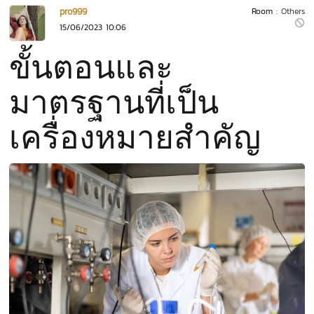
pro999
Room :
Others
15/06/2023 10:06
ขั้นตอนและ
มาตรฐานที่เป็น
เครื่องหมายสำคัญ