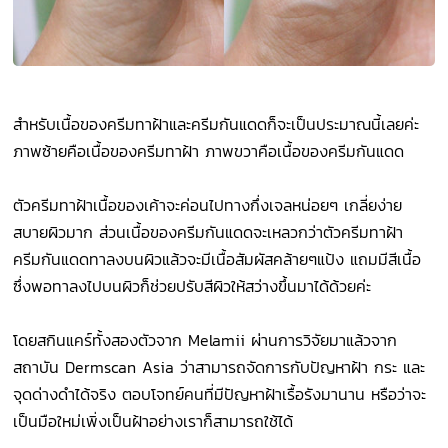
สำหรับเนื้อของครีมทาฝ้าและครีมกันแดดก็จะเป็นประมาณนี้เลยค่ะ
ภาพซ้ายคือเนื้อของครีมทาฝ้า ภาพขวาคือเนื้อของครีมกันแดด
ตัวครีมทาฝ้าเนื้อของเค้าจะค่อนไปทางกึ่งเจลหน่อยๆ เกลี่ยง่าย
สบายผิวมาก ส่วนเนื้อของครีมกันแดดจะเหลวกว่าตัวครีมทาฝ้า
ครีมกันแดดทาลงบนผิวแล้วจะมีเนื้อสัมผัสคล้ายๆแป้ง แถมมีสีเนื้อ
ซึ่งพอทาลงไปบนผิวก็ช่วยปรับสีผิวให้สว่างขึ้นมาได้ด้วยค่ะ
โดยสกินแคร์ทั้งสองตัวจาก Melamii ผ่านการวิจัยมาแล้วจาก
สถาบัน Dermscan Asia ว่าสามารถจัดการกับปัญหาฝ้า กระ และ
จุดด่างดำได้จริง ตอบโจทย์คนที่มีปัญหาฝ้าเรื้อรังมานาน หรือว่าจะ
เป็นมือใหม่เพิ่งเป็นฝ้าอย่างเราก็สามารถใช้ได้