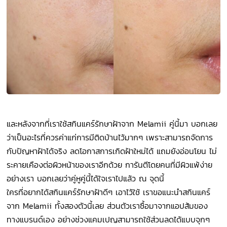
และหลังจากที่เราใช้สกินแคร์รักษาฝ้าจาก Melamii คู่นี้มา บอกเลย
ว่าเป็นอะไรที่ควรค่าแก่การมีติดบ้านไว้มากๆ เพราะสามารถจัดการ
กับปัญหาฝ้าได้จริง ลดโอกาสการเกิดฝ้าใหม่ได้ แถมยังอ่อนโยน ไม่
ระคายเคืองต่อผิวหน้าของเราอีกด้วย การันตีโดยคนที่มีผิวแพ้ง่าย
อย่างเรา บอกเลยว่าคู่หูคู่นี้ได้ใจเราไปแล้ว ณ จุดนี้
ใครที่อยากได้สกินแคร์รักษาฝ้าดีๆ เอาไว้ใช้ เราขอแนะนำสกินแคร์
จาก Melamii ทั้งสองตัวนี้เลย ส่วนตัวเราซื้อมาจากแอปส้มของ
ทางแบรนด์เอง อย่างช่วงแคมเปญสามารถใช้ส่วนลดได้แบบจุกๆ