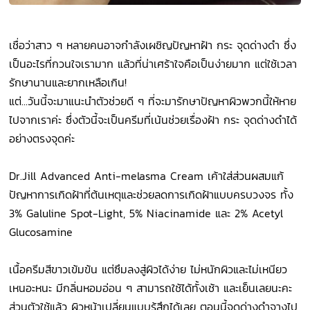
เชื่อว่าสาว ๆ หลายคนอาจกำลังเผชิญปัญหาฝ้า กระ จุดด่างดำ ซึ่ง
เป็นอะไรที่กวนใจเรามาก แล้วที่น่าเศร้าใจคือเป็นง่ายมาก แต่ใช้เวลา
รักษานานและยากเหลือเกิน!
แต่...วันนี้จะมาแนะนำตัวช่วยดี ๆ ที่จะมารักษาปัญหาผิวพวกนี้ให้หาย
ไปจากเราค่ะ ซึ่งตัวนี้จะเป็นครีมที่เน้นช่วยเรื่องฝ้า กระ จุดด่างดำได้
อย่างตรงจุดค่ะ
Dr.Jill Advanced Anti-melasma Cream เค้าใส่ส่วนผสมแก้
ปัญหาการเกิดฝ้าที่ต้นเหตุและช่วยลดการเกิดฝ้าแบบครบวงจร ทั้ง
3% Galuline Spot-Light, 5% Niacinamide และ 2% Acetyl
Glucosamine
เนื้อครีมสีขาวเข้มข้น แต่ซึมลงสู่ผิวได้ง่าย ไม่หนักผิวและไม่เหนียว
เหนอะหนะ มีกลิ่นหอมอ่อน ๆ สามารถใช้ได้ทั้งเช้า และเย็นเลยนะคะ
ส่วนตัวใช้แล้ว ผิวหน้าเปลี่ยนแบบรู้สึกได้เลย ตอนนี้จุดด่างดำจางไป