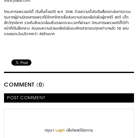
www.praew.com
โครงการแพรวแชริตี้ เริ่มขึ้นตั้งแต่ปี พ.ศ. 2546
ด้วยความตั้งใจเป็นสื่อกลางในการระดม
ทุนจากผู้อ่านนิตยสารแพรวที่มีจิตศรัทธาเพื่อส่งความช่วยเหลือไปยังผู้ยากไร้ สตรี เด็ก
สัตว์ทุกข์ยาก รวมถึงสิ่งแวดล้อมซึ่งตลอดระยะเวลาที่ผ่านมา โครงการแพรวแชริตี้ได้ทำ
หน้าที่เป็นสื่อกลาง ส่งมอบความช่วยเหลือไปยังองค์กรสาธารณกุศลต่างๆแล้ว 58 แห่ง
รวมยอดเงินบริจาคกว่า 49ล้านบาท
COMMENT (0)
POST COMMENT
กรุณา
Login
เพื่อโพสต์ข้อความ