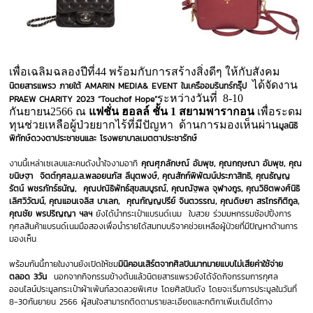
เพื่อเฉลิมฉลองปีที่44 พร้อมกับการสร้างสิ่งดีๆ ให้กับสังคม
ได้จัดงาน
นิตยสารแพรว ภายใต้
AMARIN MEDIA& EVENT ในเครืออมรินทร์กรุ๊ป
ระหว่างวันที่ 8-10
PRAEW CHARITY 2023 “Touchof Hope”
กันยายน2566 ณ
แฟชั่น ฮอลล์ ชั้น 1 สยามพารากอน
เพื่อระดม
ทุนช่วยเหลือผู้ป่วยยากไร้ที่มีปัญหา ด้านการมองเห็นผ่าน
มูลนิธิ
พิทักษ์ดวงตาประชาชนและ โรงพยาบาลเมตตาประชารักษ์
งานนี้เหล่าเซเลบและคนดังน้ำใจงามอาทิ
คุณศุภลักษณ์ อัมพุช
,
คุณกฤษณา อัมพุช, คุณ
ขนิษฐา จิตต์กุศล,ม.ล.พลอยนภัส ลีนุตพงษ์, คุณสักก์พิพัฒน์ประภาสิทธิ, คุณธัญญ
รัตน์ พชรภัทร์ธนัญ, คุณปณิธิพัทธ์สุขสมบูรณ์, คุณณัฐพล จุฬางกูร, คุณวิชิตพงศ์นิธิ
เลิศวิวัฒน์, คุณแอนเจลิส บาเลก, คุณกัญญปรีย์ จินตวรรณ, คุณดิษยา สรไกรกิติกูล,
คุณชัย พรปริญญา ฯลฯ
ยังได้นำกระเป๋าแบรนด์เนม ใบสวย ร่วมมหกรรมช้อปปิ้งการ
กุศลสินค้าแบรนด์เนมมือสองเพื่อนำรายได้สมทบบริจาคช่วยเหลือผู้ป่วยที่มีปัญหาด้านการ
มองเห็น
พร้อมกันนี้ภายในงานยังเปิดให้ชม
มินิคอนเสิร์ตจากศิลปินมากมายแบบไม่เสียค่าใช้จ่าย
ตลอด 3วัน
นอกจากกิจกรรมข้างต้นแล้วนิตยสารแพรวยังได้จัดกิจกรรมการกุศล
ออนไลน์ประมูลกระเป๋าผ้าเพ้นท์ลวดลวยพิเศษ โดยศิลปินดัง โดยจะเริ่มการประมูลในวันที่
8-30กันยายน 2566 ผู้สนใจสามารถติดตามรายละเอียดและกติกาเพิ่มเติมได้ทาง