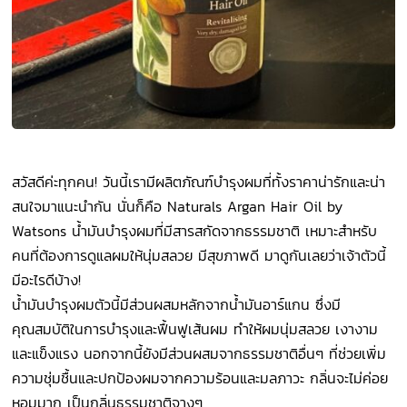
สวัสดีค่ะทุกคน! วันนี้เรามีผลิตภัณฑ์บำรุงผมที่ทั้งราคาน่ารักและน่า
สนใจมาแนะนำกัน นั่นก็คือ Naturals Argan Hair Oil by
Watsons น้ำมันบำรุงผมที่มีสารสกัดจากธรรมชาติ เหมาะสำหรับ
คนที่ต้องการดูแลผมให้นุ่มสลวย มีสุขภาพดี มาดูกันเลยว่าเจ้าตัวนี้
มีอะไรดีบ้าง!
น้ำมันบำรุงผมตัวนี้มีส่วนผสมหลักจากน้ำมันอาร์แกน ซึ่งมี
คุณสมบัติในการบำรุงและฟื้นฟูเส้นผม ทำให้ผมนุ่มสลวย เงางาม
และแข็งแรง นอกจากนี้ยังมีส่วนผสมจากธรรมชาติอื่นๆ ที่ช่วยเพิ่ม
ความชุ่มชื้นและปกป้องผมจากความร้อนและมลภาวะ กลิ่นจะไม่ค่อย
หอมมาก เป็นกลิ่นธรรมชาติจางๆ