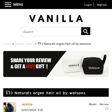
Login
Register
Home
>
Beauty Board
>
รีวิว Naturals argan hair oil by watsons
รีวิว Naturals argan hair oil by watsons
Jennine
Room :
Review
12/07/2024 11:32