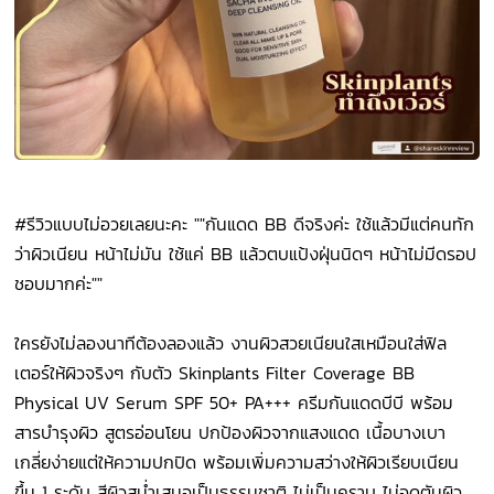
#รีวิวแบบไม่อวยเลยนะคะ ""กันแดด BB ดีจริงค่ะ ใช้แล้วมีแต่คนทัก
ว่าผิวเนียน หน้าไม่มัน ใช้แค่ BB แล้วตบแป้งฝุ่นนิดๆ หน้าไม่มีดรอป
ชอบมากค่ะ""
ใครยังไม่ลองนาทีต้องลองแล้ว งานผิวสวยเนียนใสเหมือนใส่ฟิล
เตอร์ให้ผิวจริงๆ กับตัว Skinplants Filter Coverage BB
Physical UV Serum SPF 50+ PA+++ ครีมกันแดดบีบี พร้อม
สารบำรุงผิว สูตรอ่อนโยน ปกป้องผิวจากแสงแดด เนื้อบางเบา
เกลี่ยง่ายแต่ให้ความปกปิด พร้อมเพิ่มความสว่างให้ผิวเรียบเนียน
ขึ้น 1 ระดับ สีผิวสม่ำเสมอเป็นธรรมชาติ ไม่เป็นคราบ ไม่อุดตันผิว