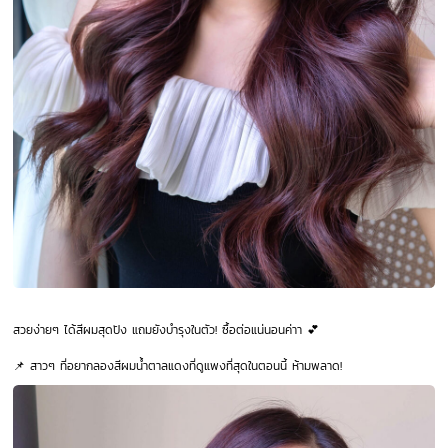
สวยง่ายๆ ได้สีผมสุดปัง แถมยังบำรุงในตัว! ซื้อต่อแน่นอนค่าา 💕
📌 สาวๆ ที่อยากลองสีผมน้ำตาลแดงที่ดูแพงที่สุดในตอนนี้ ห้ามพลาด!