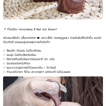
📍 ทำไมต้อง Hommkesa สี Red Ash Brown?
หมิวลองใช้แล้ว ปลื้มมากกกก! ❤️ เพราะสีชัด สวยหรูดูแพง ช่วยขับผิวให้ไบร์ทขึ้น แบบไม่
ต้องกัดสี แถมผมนุ่มสวยสุขภาพดีหลังทำ!
✅ สีผมชัด ติดแน่น ไม่ต้องกัดผม
✅ ผมนุ่ม ไม่แห้งเสียหลังย้อม
✅ ใช้สารสกัดพรีเมียมจากธรรมชาติ 10+ ชนิด
✅ อ่อนโยนต่อหนังศีรษะ
✅ ผมเงางามสุขภาพดีด้วยเคราติน + วิตามินอี
✅ ทำเองได้ง่ายๆ ที่บ้าน สะดวกสุดๆ แค่10นาที ไม่ต้องผสม!