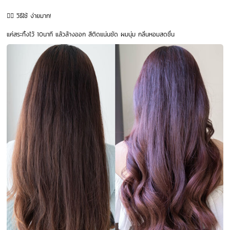
🧖‍♀️ วิธีใช้ ง่ายมาก!
แค่สระทิ้งไว้ 10นาที แล้วล้างออก สีติดแน่นชัด ผมนุ่ม กลิ่นหอมสดชื่น