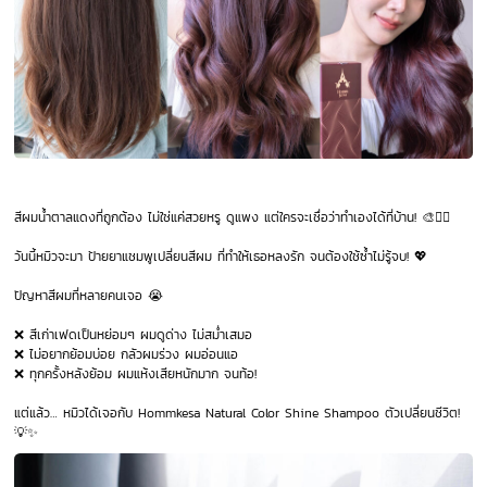
สีผมน้ำตาลแดงที่ถูกต้อง ไม่ใช่แค่สวยหรู ดูแพง แต่ใครจะเชื่อว่าทำเองได้ที่บ้าน! 🎨💆‍♀️
วันนี้หมิวจะมา ป้ายยาแชมพูเปลี่ยนสีผม ที่ทำให้เธอหลงรัก จนต้องใช้ซ้ำไม่รู้จบ! 💖
ปัญหาสีผมที่หลายคนเจอ 😭
❌ สีเก่าเฟดเป็นหย่อมๆ ผมดูด่าง ไม่สม่ำเสมอ
❌ ไม่อยากย้อมบ่อย กลัวผมร่วง ผมอ่อนแอ
❌ ทุกครั้งหลังย้อม ผมแห้งเสียหนักมาก จนท้อ!
แต่แล้ว… หมิวได้เจอกับ Hommkesa Natural Color Shine Shampoo ตัวเปลี่ยนชีวิต!
💡✨