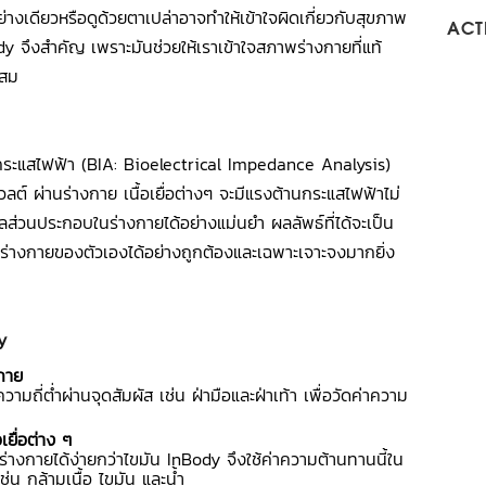
ย่างเดียวหรือดูด้วยตาเปล่าอาจทำให้เข้าใจผิดเกี่ยวกับสุขภาพ
ACTI
dy จึงสำคัญ เพราะมันช่วยให้เราเข้าใจสภาพร่างกายที่แท้
ะสม
กระแสไฟฟ้า (BIA: Bioelectrical Impedance Analysis)
ต์ ผ่านร่างกาย เนื้อเยื่อต่างๆ จะมีแรงต้านกระแสไฟฟ้าไม่
มูลส่วนประกอบในร่างกายได้อย่างแม่นยำ ผลลัพธ์ที่ได้จะเป็น
พร่างกายของตัวเองได้อย่างถูกต้องและเฉพาะเจาะจงมากยิ่ง
y
กาย
่ำผ่านจุดสัมผัส เช่น ฝ่ามือและฝ่าเท้า เพื่อวัดค่าความ
เยื่อต่าง ๆ
ยได้ง่ายกว่าไขมัน InBody จึงใช้ค่าความต้านทานนี้ใน
่น กล้ามเนื้อ ไขมัน และน้ำ