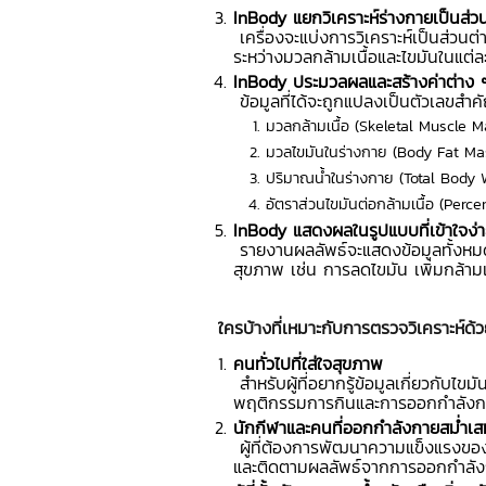
InBody
แยกวิเคราะห์ร่างกายเป็นส่ว
เครื่องจะแบ่งการวิเคราะห์เป็นส่วนต
ระหว่างมวลกล้ามเนื้อและไขมันในแต่ล
InBody
ประมวลผลและสร้างค่าต่าง 
ข้อมูลที่ได้จะถูกแปลงเป็นตัวเลขสำค
มวลกล้ามเนื้อ (Skeletal Muscle M
มวลไขมันในร่างกาย (Body Fat Ma
ปริมาณน้ำในร่างกาย (Total Body 
อัตราส่วนไขมันต่อกล้ามเนื้อ (Perc
InBody
แสดงผลในรูปแบบที่เข้าใจง่
รายงานผลลัพธ์จะแสดงข้อมูลทั้งหมดใ
สุขภาพ เช่น การลดไขมัน เพิ่มกล้ามเ
ใครบ้างที่เหมาะกับการตรวจวิเคราะห์ด
คนทั่วไปที่ใส่ใจสุขภาพ
สำหรับผู้ที่อยากรู้ข้อมูลเกี่ยวกับไ
พฤติกรรมการกินและการออกกำลังกา
นักกีฬาและคนที่ออกกำลังกายสม่ำเ
ผู้ที่ต้องการพัฒนาความแข็งแรงของ
และติดตามผลลัพธ์จากการออกกำลังก