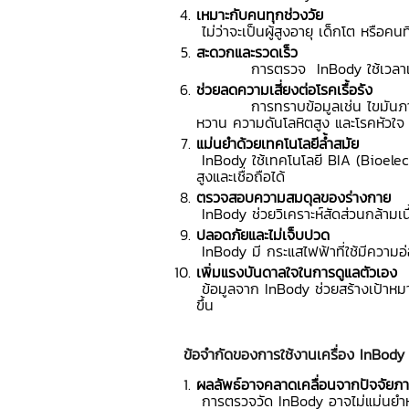
เหมาะกับคนทุกช่วงวัย
ไม่ว่าจะเป็นผู้สูงอายุ เด็กโต หรือค
สะดวกและรวดเร็ว
การตรวจ InBody ใช้เวลาเพียงไม่
ช่วยลดความเสี่ยงต่อโรคเรื้อรัง
การทราบข้อมูลเช่น ไขมันภายในร
หวาน ความดันโลหิตสูง และโรคหัวใจ
แม่นยำด้วยเทคโนโลยีล้ำสมัย
InBody ใช้เทคโนโลยี BIA (Bioelec
สูงและเชื่อถือได้
ตรวจสอบความสมดุลของร่างกาย
InBody ช่วยวิเคราะห์สัดส่วนกล้ามเน
ปลอดภัยและไม่เจ็บปวด
InBody มี กระแสไฟฟ้าที่ใช้มีความอ
เพิ่มแรงบันดาลใจในการดูแลตัวเอง
ข้อมูลจาก InBody ช่วยสร้างเป้าหมาย
ขึ้น
ข้อจำกัดของการใช้งานเครื่อง InBody
ผลลัพธ์อาจคลาดเคลื่อนจากปัจจัย
การตรวจวัด InBody อาจไม่แม่นยำหาก