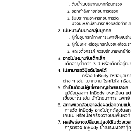
ดื่มน้ำในปริมาณมากก่อนตรวจ
ออกกำลังกายก่อนการตรวจ
รับประทานอาหารก่อนการวัด
ปัจจัยเหล่านี้สามารถส่งผลต่อค่าที่เคร
ไม่เหมาะกับบางกลุ่มบุคคล
ผู้ที่มีอุปกรณ์ทางการแพทย์ฝังในร่าง
ผู้ที่มีโลหะหรืออุปกรณ์ช่วยเหลือในร
หญิงตั้งครรภ์ ควรปรึกษาแพทย์ก่อ
อาจไม่เหมาะกับเด็กเล็ก
เด็กอายุต่ำกว่า 3 ปี หรือเด็กที่อยู่ใ
ไม่สามารถวินิจฉัยโรคได้
เครื่อง InBody ให้ข้อมูลเกี่ยวก
ต่าง ๆ เช่น เบาหวาน โรคหัวใจ หรือมะ
จำเป็นต้องมีผู้เชี่ยวชาญช่วยแปลผล
แม้ข้อมูลจาก InBody จะละเอียด แต
เชี่ยวชาญ เช่น นักโภชนาการ แพทย์
สภาพแวดล้อมอาจส่งผลต่อความแม่
การวัด InBody อาจไม่ถูกต้องในสภาพแ
เกินไป หรือเมื่อเครื่องวางบนพื้นผิวที่
ผลลัพธ์อาจเปลี่ยนแปลงได้ในช่วงเวลา
การตรวจ InBody ซ้ำในระยะเวลาที่ใก