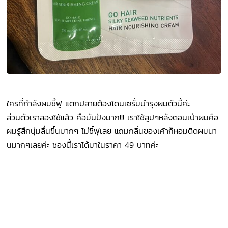
ใครที่กำลังผมชี้ฟู แตกปลายต้องโดนเซรั่มบำรุงผมตัวนี้ค่ะ
ส่วนตัวเราลองใช้แล้ว คือมันปังมาก!!! เราใช้ลูปๆหลังตอนเป่าผมคือ
ผมรู้สึกนุ่มลื่นขึ้นมากๆ ไม่ชี้ฟุเลย แถมกลิ่นของเค้าก็หอมติดผมนา
นมากๆเลยค่ะ ซองนี้เราได้มาในราคา 49 บาทค่ะ