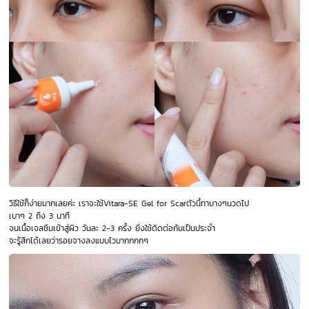
วิธีใช้ก็ง่ายมากเลยค่ะ เราจะใช้Vitara-SE Gel for Scarตัวนี้ทาบางๆนวดไป
เบาๆ 2 ถึง 3 นาที
จนเนื้อเจลซึมเข้าสู่ผิว วันละ 2-3 ครั้ง ยิ่งใช้ติดต่อกันเป็นประจำ
จะรู้สึกได้เลยว่ารอยจางลงแบบไวมากกกกๆ