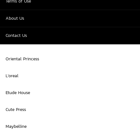
Terms of Use
About Us
Contact Us
Oriental Princess
L'oreal
Etude House
Cute Press
Maybelline