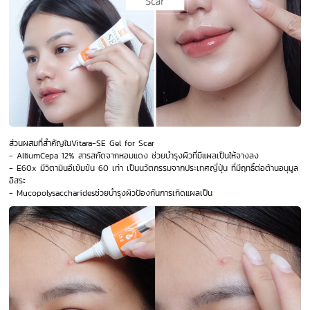
ส่วนผสมที่สำคัญในVitara-SE Gel for Scar
- AlliumCepa 12% สารสกัดจากหอมแดง ช่วยบำรุงผิวที่มีแผลเป็นให้จางลง
- E60x มีวิตามินอีเข้มข้น 60 เท่า เป็นนวัตกรรมจากประเทศญี่ปุ่น ที่มีฤทธิ์ต่อต้านอนุมูล
อิสระ
- Mucopolysaccharidesช่วยบำรุงผิวป้องกันการเกิดแผลเป็น