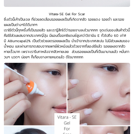
Vitara-SE Gel For Scar
ซึ่งตัวนี้เค้าเป็นเจล ที่ช่วยลดเลือนรอยแผลเป็นที่เกิดจากสิว รอยแดง รอยดำ และรอย
แผลเป็นต่างๆได้ดีมากๆ
เราใช้ตัวนี้ทุกครั้งที่เป็นรอยสิว และเรารู้สึกได้ว่ารอยจางลงไวมากกก จุดเด่นของสินค้าตัวนี้
คือใช้ส่วนผสมจากประเทศญี่ปุ่น มีแอนตี้ออกซิแดนซ์สูงกว่าวิตามิน E ทั่วไปถึง 60 เท่า!!
มี Alliumcepa12% เป็นตัวช่วยลดรอยแผลเป็น นำเข้าจากประเทศสเปน ไม่มีส่วนผสมของ
น้ำหอม และผ่านการทดสอบจากแพทย์ผิวหนังแล้วด้วยจากที่ลองใช้แล้ว รอยแผลจากสิว
หายเร็วมาก เพราะเรารีบทาหลังจากสิวหายเลย ส่วนรอยแผลเป็นที่เป็นมานานแล้ว หมั่นทา
วนๆ นวดๆ บ่อยๆ ก็เกือบจางหายหมดแล้ว ดีใจมากกกก