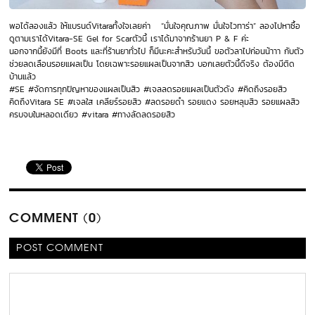
พอได้ลองแล้ว ให้แบรนด์Vitaraทั้งใจเลยค่า “มั่นใจคุณภาพ มั่นใจไวทาร่า” ลองไปหาซื้อ
ดูตามเราได้Vitara-SE Gel for Scarตัวนี้ เราได้มาจากร้านยา P & F ค่ะ
นอกจากนี้ยังมีที่ Boots และที่ร้านยาทั่วไป ก็มีนะคะสำหรับวันนี้ ขอตัวลาไปก่อนน้าาา กับตัว
ช่วยลดเลือนรอยแผลเป็น โดยเฉพาะรอยแผลเป็นจากสิว บอกเลยตัวนี้ดีจริง ต้องมีติด
บ้านแล้ว
#SE #จัดการทุกปัญหาของแผลเป็นสิว #เจลลดรอยแผลเป็นตัวดัง #คิดถึงรอยสิว
คิดถึงVitara SE #เจลใส เคลียร์รอยสิว #ลดรอยดำ รอยแดง รอยหลุมสิว รอยแผลสิว
ครบจบในหลอดเดียว #vitara #ทางลัดลดรอยสิว
COMMENT (0)
POST COMMENT