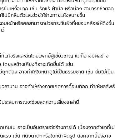
ยุดทำงาน ทำให้กรามเล็กลง ช่วยให้ใบหน้าดูสมส่วนขึ้น
ารขับเหงื่อมาก เช่น รักแร้ ฝ่ามือ หรือน่อง สามารถช่วยลด
้ไม่มีกลิ่นตัวและช่วยให้ร่างกายแห้งสบายขึ้น
บหน้าหรือคอสามารถช่วยกระชับผิวที่หย่อนคล้อยให้ตึงขึ้น
าว์
์ที่แท้จริงและฉีดโดยแพทย์ผู้เชี่ยวชาญ แต่ก็อาจมีผลข้าง
 โดยผลข้างเคียงที่อาจเกิดขึ้นได้ เช่น
่ถูกต้อง อาจทำให้ใบหน้าดูไม่เป็นธรรมชาติ เช่น ยิ้มไม่เป็น
ะยะเวลานาน อาจทำให้ร่างกายเกิดการดื้อโบท็อก ทำให้ผลลัพธ์
มีประสบการณ์จะช่วยลดความเสี่ยงเหล่านี้
กเกินไป อาจเป็นอันตรายต่อร่างกายได้ เนื่องจากตัวยาที่ไม่
รุนแรง เช่น หนังตาตกหรือใบหน้าผิดรูป นอกจากนี้ยังอาจ