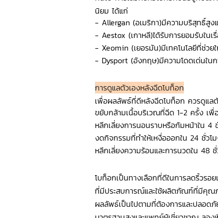
นิยม ได้แก่
- Allergan (อเมริกา)มีความบริสุทธิ์สู
- Aestox (เกาหลี)ได้รับการยอมรับในเร
- Xeomin (เยอรมัน)มีเทคโนโลยีที่ช่วยให้
- Dysport (อังกฤษ)มีความโดดเด่นในก
การดูแลตัวเองหลังฉีดโบท็อก
เพื่อผลลัพธ์ที่ดีหลังฉีดโบท็อก ควรดูแลตั
ขยับกล้ามเนื้อบริเวณที่ฉีด 1-2 ครั้ง เพื
หลีกเลี่ยงการนอนราบหรือก้มหน้าใน 4 ช
งดกิจกรรมที่ทำให้เหงื่อออกใน 24 ชั่วโ
หลีกเลี่ยงความร้อนและการนวดใน 48 ชั
โบท็อกเป็นทางเลือกที่ดีในการลดริ้วรอย
ที่มีประสบการณ์และใช้ผลิตภัณฑ์ที่มีคุณ
ผลลัพธ์เป็นไปตามที่ต้องการและปลอดภัย
มาตรฐานสูงและแพทย์ผู้เชี่ยวชาญ ลองพิจ