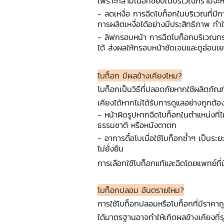
เพราะกล้ามเนื้อที่ขยับในบริเวณกรามจะห
- ลดเหงื่อ การฉีดโบท็อกในบริเวณที่มีก
การผลิตเหงื่อได้อย่างมีประสิทธิภาพ ทำให
- ลิฟกรอบหน้า การฉีดโบท็อกบริเวณกรอ
ได้ ส่งผลให้กรอบหน้าชัดเจนและดูอ่อนเย
โบท็อก มีผลข้างเคียงไหม?
โบท็อกเป็นวิธีที่ปลอดภัยหากใช้ผลิตภัณฑ
เคียงได้หากไม่ได้รับการดูแลอย่างถูกต้อง
- หน้าผิดรูปหากฉีดโบท็อกในตำแหน่งที่ไม
ธรรมชาติ หรือหนังตาตก
- อาการดื้อโบเมื่อใช้โบท็อกซ้ำๆ เป็นร
ไม่ยั่งยืน
การเลือกใช้โบท็อกแท้และฉีดโดยแพทย์ที่
โบท็อกปลอม อันตรายไหม?
การใช้โบท็อกปลอมหรือโบท็อกที่มีราคาถู
ได้มาตรฐานอาจทำให้เกิดผลข้างเคียงที่