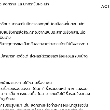
่อ ลดกราม และยกกระชับผิวหน้า
ACTI
องการรักษา สารจะเริ่มมีการออกฤทธิ์ โดยมีสองขั้นตอนหลัก:
จะไปยับยั้งการส่งสัญญาณจากเส้นประสาทไปยังกล้ามเนื้อ
ือนเดิม
กดูดซึมจะถูกกระแสเลือดขับออกจากร่างกายโดยไม่มีผลกระทบ
ฉีดไม่สามารถหดตัวได้ ส่งผลให้ริ้วรอยลดเลือนลงและใบหน้าดู
น้าและร่างกายได้หลายเรื่อง เช่น
รลดริ้วรอยรอบดวงตา (ตีนกา) ริ้วรอยบนหน้าผาก และรอย
เช่น การยิ้ม การขมวดคิ้ว ไม่สามารถขยับได้ ริ้วรอยจึงลดลง
้าดูเด็กลง
ารปรับรูปหน้า เช่น ลดกรามหรือทำให้กรอบหน้าดูเรียวขึ้น