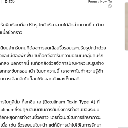
|
0 รีวิว
Room :
How To
รับผิวเรียบตึง ปรับรูปหน้าเรียวสวยได้สัดส่วนมากขึ้น ด้วย
นื้อชั่วคราว
ิยมสำหรับคนที่ต้องการลดเลือนริ้วรอยและปรับรูปหน้าด้วย
ด้เร็วและไม่ต้องพักฟื้น โบท็อกจึงได้รับความนิยมในกลุ่มคนรัก
ด็กลง นอกจากนี้ โบท็อกยังช่วยจัดการปัญหาผิวและรูปร่าง
ะยกกระชับกรอบหน้า ในบทความนี้ เราจะพาไปทำความรู้จัก
นการเลือกฉีดโบท็อกให้ปลอดภัยและเห็นผลดี
ารโบทูลินั่ม ท็อกซิน เอ (Botulinum Toxin Type A) ที่
ulinumซึ่งมีคุณสมบัติในการยับยั้งการทำงานของระบบ
โบท็อกหยุดการทำงานชั่วคราว โดยทั่วไปใช้ในการรักษาภาวะ
เนื้อ เช่น ริ้วรอยบนใบหน้า แต่ก็มีการนำไปใช้ในการรักษา