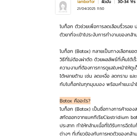
iamborfor
|
ผิวมัน
|
30-34 Yrs
21/04/2025 11:50
โบท็อก ตัวช่วยเพื่อการลดเลือนริ้วรอย ป
ตัวยาที่จะเข้าไประงับการทำงานของกล้ามเ
โบท็อก (Botox) กลายเป็นทางเลือกยอดน
วิธีที่ไม่ต้องผ่าตัด ด้วยผลลัพธ์ที่เห็นไ
ความงามที่ต้องการการดูแลใบหน้าให้ดูเ
ได้หลายด้าน เช่น ลดเหงื่อ ลดกราม แล
กับโบท็อกในทุกมุมมอง พร้อมคำแนะนำใ
Botox คืออะไร?
โบท็อก (Botox) เป็นชื่อทางการค้าของส
สกัดออกจากแบคทีเรียClostridium bot
ประสาท ทำให้กล้ามเนื้อที่ได้รับการฉีด
ต่างๆ ที่เกี่ยวข้องกับการหดตัวของกล้าม