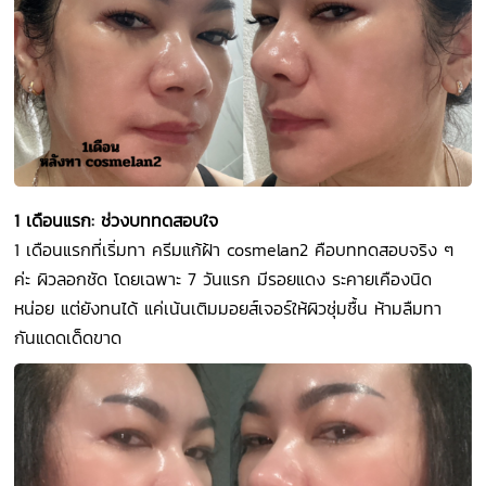
1 เดือนแรก: ช่วงบททดสอบใจ
1 เดือนแรกที่เริ่มทา ครีมแก้ฝ้า cosmelan2 คือบททดสอบจริง ๆ
ค่ะ ผิวลอกชัด โดยเฉพาะ 7 วันแรก มีรอยแดง ระคายเคืองนิด
หน่อย แต่ยังทนได้ แค่เน้นเติมมอยส์เจอร์ให้ผิวชุ่มชื้น ห้ามลืมทา
กันแดดเด็ดขาด