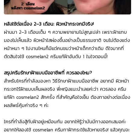
หลังใช้ต่อเนื่อง 2–3 เดือน: ผิวหน้ากระจกมีจริง!
ผ่านมา 2–3 เดือนเต็ม ๆ ความพยายามไม่สูญเปล่า เพราะฝ้าแทบ
มองไม่เห็นแล้ว ผิวหน้าใสผ่องขึ้นอย่างเป็นธรรมชาติ จนไม่ต้องแต่ง
หน้าหนา ๆ ไปงานไหนก็มีแต่คนชมว่าหน้าเด็กกว่าเดิม ดีใจมากที่
ตัดสินใจใช้ cosmelan2 ครีมแก้ฝ้าอันดับ 1 ในใจตอนนี้!
สรุปครีมรักษาฝ้าแบบมืออาชีพที่ ควรลองไหม?
สำหรับใครที่กำลังมองหา วิธีรักษาฝ้าแบบมืออาชีพ อยากมี ผิวหน้า
กระจกไร้ฝ้าแบบเห็นผลจริง พี่หญิงแนะนำเลยค่ะว่า ควรลอง ครีม
แก้ฝ้า cosmelan2 สักครั้ง ที่สำคัญคือใจเย็น ต้องทาอย่างต่อเนื่อง
ผลลัพธ์คุ้มค่าจริง ๆ ค่ะ
ใครที่กำลังสู้กับฝ้าอยู่เหมือนกัน อยากให้รู้ว่ามันมีทางออกเสมอค่ะ
อยากให้ลองใช้ cosmelan ครีมทาฝ้ากระใช้แล้วหายจริง! แล้วคุณจะ