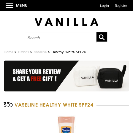
Login
Register
Home
>
Brands
>
Vaseline
>
Healthy White SPF24
รีวิว
VASELINE HEALTHY WHITE SPF24