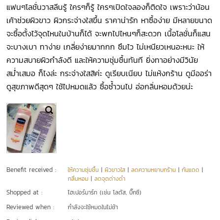
แฟนๆโลชั่นวาสลีนรู้ ใครๆก็รู้ ใครๆเปิดใจลองก็ติดใจ เพราะว่าน้อน
เค้าช่วยผิวขาว ผิวกระจ่างใสขึ้น ราคาน่ารัก หาซื้อง่าย มีหลายขนาด
จะซื้อตั้งไว้จุดไหนในบ้านก็ได้ จะพกไปไหนๆก็สะดวก เนื้อโลชั่นก็แสน
จะบางเบา ทาง่าย เกลี่ยง่ายมากกก ซึมไว ไม่เหนียวเหนอะหนะ ให้
ความสบายผิวกำลังดี และให้ความชุ่มชื้นทันที ยิ่งทาอย่างมีวินัย
สม่ำเสมอ ก็ไงล่ะ กระจ่างใสสิค่ะ ดูเรียบเนียบ ไม่แห้งกร้าน ดูมีออร่า
ดูสุขภาพดีสุดๆ ใช้ไปหมดแล้ว ซื้อซ้ำวนไป อ่อกลิ่นหอมด้วยน่ะ
Benefit received :
ให้ความชุ่มชื้น
|
ผิวขาวใส
|
ลดความหยาบกร้าน
|
กันแดด
|
กลิ่นหอม
|
ลดจุดด่างดำ
Shopped at :
ไฮเปอร์มาร์ท (เช่น โลตัส, บิ๊กซี)
Reviewed when :
กำลังจะใช้หมดในไม่ช้า