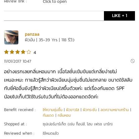
Review link :
Click to open
LIKE + 1
panzaa
ผิวมัน | 35-39 Yrs | 118 รีวิว
4
11/01/2017 10:47
อย่างแรกเลยกลิ่นหอมมาก เนื้อโลชั่นเข้มข้นแต่เกลี่ยง่ายไม่
เหนอะหนะ ทาแล้วรู้สึกว่าผิวเนียนนุ่มชุ่มชื่นไม่แตกลาย ขนาดใช้สลับ
กับยี่ห้ออื่นยังรู้สึกว่าผิวเนียนใสขึ้นด้วยค่ะ แต่เรื่องกันแดด SPF
น้อยไปเก็บไว้ใช้ในร่มในวันที่ไม่ต้องออกแดดจัดค่ะ
Benefit received :
ให้ความชุ่มชื้น
|
ผิวขาวใส
|
ผิวกระชับ
|
ลดความหยาบกร้าน
|
กันแดด
|
กลิ่นหอม
Shopped at :
ซุปเปอร์มาร์เก็ต (เช่น ท็อปส์, โฮม เฟรช มาร์ท)
Reviewed when :
ใช้หมดแล้ว