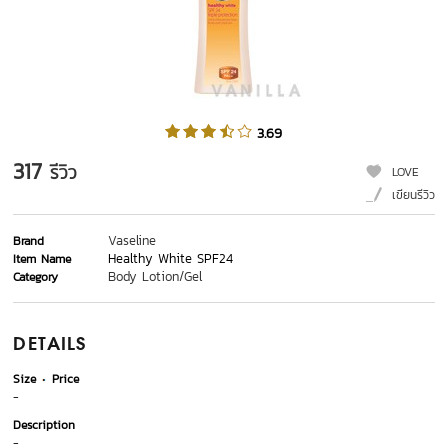
3.69
317
รีวิว
LOVE
เขียนรีวิว
Vaseline
Brand
Healthy White SPF24
Item Name
Body Lotion/Gel
Category
DETAILS
Size
Price
-
Description
-