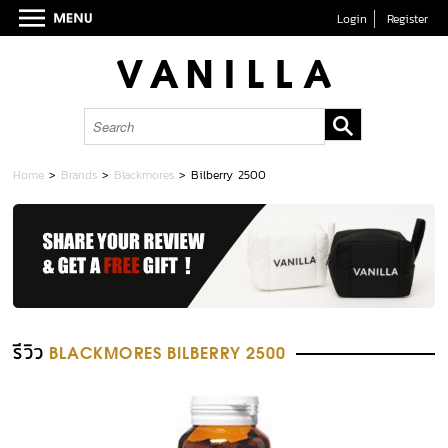
Login
Register
Home
>
Brands
>
Blackmores
>
Bilberry 2500
รีวิว
BLACKMORES BILBERRY 2500