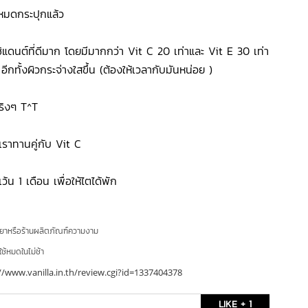
ะหมดกระปุกแล้ว
ซิแดนต์ที่ดีมาก โดยมีมากกว่า Vit C 20 เท่าและ Vit E 30 เท่า
อีกทั้งผิวกระจ่างใสขึ้น (ต้องให้เวลากับมันหน่อย )
ริงๆ T^T
 เราทานคู่กับ Vit C
้น 1 เดือน เพื่อให้ไตได้พัก
ยยาหรือร้านผลิตภัณฑ์ความงาม
ใช้หมดในไม่ช้า
//www.vanilla.in.th/review.cgi?id=1337404378
LIKE + 1