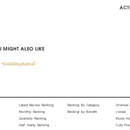
ACTI
 MIGHT ALSO LIKE
*ยังไม่มีข้อมูลในส่วนนี้
Latest Review Ranking
Ranking By Category
Oriental 
Monthly Ranking
Ranking by Benefit
L'oreal
Quarterly Ranking
Etude H
Half Yearly Ranking
Cute Pre