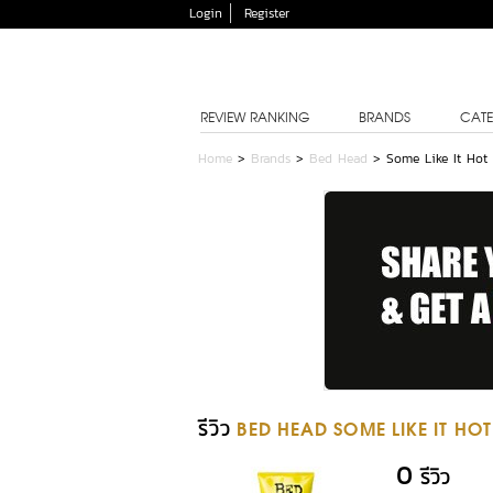
Login
Register
REVIEW RANKING
BRANDS
CATE
Home
>
Brands
>
Bed Head
>
Some Like It Ho
รีวิว
BED HEAD SOME LIKE IT H
0
รีวิว