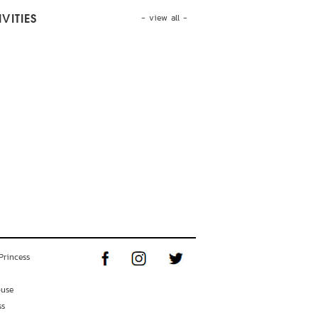
- view all -
VITIES
Princess
ouse
ss