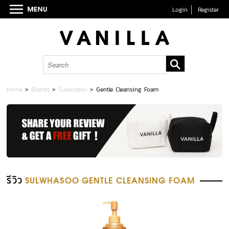
Login
Register
Home
>
Brands
>
Sulwhasoo
>
Gentle Cleansing Foam
รีวิว
SULWHASOO GENTLE CLEANSING FOAM