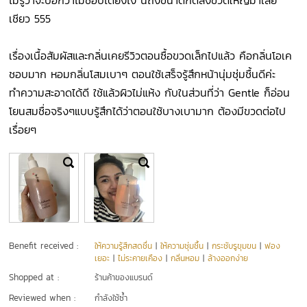
ไม่รู้ว่าจะบอกว่าไม่ชอบได้ยังไง นี่ถึงขนาดกดสั่งขวดใหญ่มาเลย
เชียว 555
เรื่องเนื้อสัมผัสและกลิ่นเคยรีวิวตอนซื้อขวดเล็กไปแล้ว คือกลิ่นโอเค
ชอบมาก หอมกลิ่นโสมเบาๆ ตอนใช้เสร็จรู้สึกหน้านุ่มชุ่มชื้นดีค่ะ
ทำความสะอาดได้ดี ใช้แล้วผิวไม่แห้ง กับในส่วนที่ว่า Gentle ก็อ่อน
โยนสมชื่อจริงๆแบบรู้สึกได้ว่าตอนใช้บางเบามาก ต้องมีขวดต่อไป
เรื่อยๆ
Benefit received :
ให้ความรู้สึกสดชื่น
|
ให้ความชุ่มชื้น
|
กระชับรูขุมขน
|
ฟอง
เยอะ
|
ไม่ระคายเคือง
|
กลิ่นหอม
|
ล้างออกง่าย
Shopped at :
ร้านค้าของแบรนด์
Reviewed when :
กำลังใช้ซ้ำ