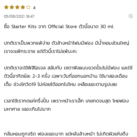
4
05/08/2021 18:47
ซื้อ Starter Kits จาก Official Store ตัวนี้ขนาด 30 ml.
ปกติเราเป็นพวกแพ้ง่าย ตัวล้างหน้าโฟมมีฟอง มีน้ำหอมส่วนใหญ่​
เราจะแพ้กระจาย แต่ตัวนี้เราไม่แพ้นะคะ
ปกติเราจะใช้ฟิสิโอ​เจล​ สลับกับ เซตา​ฟิล​แบบขวดปั้มไม่มีฟอง และใช้
ตัวนี้อาทิตย์​ละ 2-3 ครั้ง เฉพาะวันที่ออกนอกบ้าน ใช้มาสองเดือน
เต็ม ช่วงโควิด19 ไม่ค่อยได้ออกไปไหน เหลือเยอะตามรูปเลย
เวลาใช้เรากดแค่ครึ่งปั้ม เพราะหน้าเราเล็ก เคยกดจนสุด โหยฟอง
มหาศาล เยอะเกินไปมาก
กลิ่นหอมถูกจริต ฟองเยอะมาก แต่หลังล้างหน้า​ ไม่เกิดผิวแห้งตึง