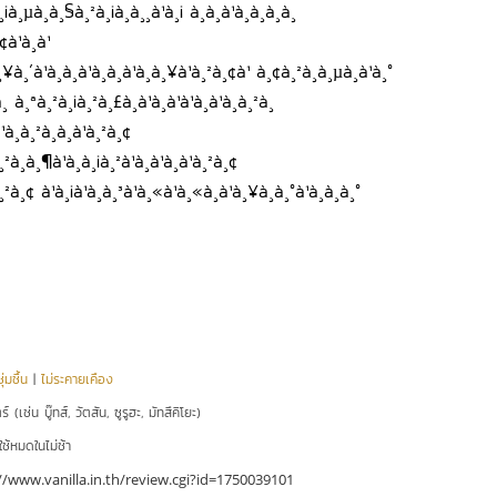
¸­à¸¡à¸µà¸à¸§à¸²à¸¡à¸à¸¸à¹à¸¡ à¸à¸­à¹à¸à¸à¸à¸
à¹à¸à¹
¥à¸´à¹à¸à¸­à¹à¸­à¸à¹à¸à¸¥à¹à¸²à¸¢à¹ à¸¢à¸²à¸à¸µà¸à¹à¸°
¸ à¸ªà¸²à¸¡à¸²à¸£à¸à¹à¸à¹à¹à¸à¹à¸à¸²à¸
à¹à¸à¸²à¸à¸à¹à¸²à¸¢
²à¸à¸¶à¹à¸à¸¡à¸²à¹à¸à¹à¸à¹à¸²à¸¢
²à¸¢ à¹à¸¡à¹à¸à¸³à¹à¸«à¹à¸«à¸à¹à¸¥à¸­à¸°à¹à¸à¸­à¸°
่มชื้น
|
ไม่ระคายเคือง
์ (เช่น บู๊ทส์, วัตสัน, ซูรูฮะ, มัทสึคิโยะ)
ใช้หมดในไม่ช้า
//www.vanilla.in.th/review.cgi?id=1750039101