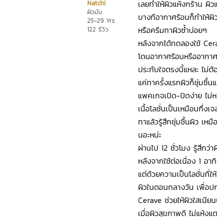
เลยทำให้ผิวแห้งกร้าน ผิ
Natchi
ผิวมัน
บางทีอากาศร้อนก็ทำให้ผิว
25-29 Yrs
หรือครีมทาผิวซ้ำบ่อยๆ
122 รีวิว
หลังจากได้ทดลองใช้ Cerave
โดนอากาศร้อนหรืออากาศเย
ประทับใจตรงนี้แหละ ไม่ต้
แค่ทาครั้งแรกผิวก็ชุ่มชื้นแ
แพคเกจเปิด-ปิดง่าย ไม่
เนื้อโลชั่นเป็นเหมือนกึ่งเจ
ทาแล้วรู้สึกชุ่มชื้นผิว เห
นอะหน่ะ
ผ่านไป 12 ชั่วโมง รู้สึกว่า
หลังจากใช้ต่อเนื่อง 1 อาทิ
แต่ด้วยความเป็นโลชั่นที่ใ
ผิวในตอนกลางวัน เพื่อปกป
Cerave ช่วยให้ผิวใสเนียนน
เมื่อผิวสุขภาพดี ไม่แห้งแ