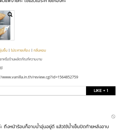
ิวแพ้ง่ายค่ะ ใช้แล้วไม่ระคายเคืองค่ะ
่มชื้น
|
ไม่ระคายเคือง
|
กลิ่นหอม
ยยาหรือร้านผลิตภัณฑ์ความงาม
ใช้
//www.vanilla.in.th/review.cgi?id=1564852759
LIKE + 1
 ถึงหน้าร้อนก็อาบน้ำอุ่นอยู่ดี แล้วใช้น้ำเย็นปิดท้ายหลังอาบ