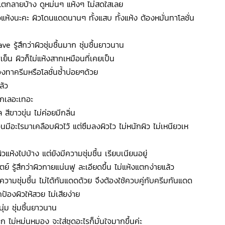
วแตกลายบ้าง ดูหม่นๆ แห้งๆ ไม่สดใสเลย
แห้งนะคะ ผิวโดนแดดนานๆ ทั้งแสบ ทั้งแห้ง ต้องหมั่นทาโลชั่น
 รู้สึกว่าผิวชุ่มชื้นมาก ชุ่มชื้นยาวนาน
็น ผิวก็ไม่แห้งสากเหมือนที่เคยเป็น
องทาครีมหรือโลชั่นซ้ำบ่อยๆด้วย
ล้ว
หกเลอะเทอะ
ล สีขาวขุ่น ไม่ค่อยมีกลิ่น
มือนมีอะไรมาเคลือบผิวไว้ แต่ซึมลงผิวไว ไม่หนักผิว ไม่เหนียวเห
ผิวแห้งไปบ้าง แต่ยังมีความชุ่มชื้น เรียบเนียนอยู่
ตย์ รู้สึกว่าผิวกายแน่นฟู ละเอียดขึ้น ไม่แห้งแตกง่ายแล้ว
ห้ความชุ่มชื้น ไม่ได้กันแดดด้วย จึงต้องใช้ควบคู่กับครีมกันแดด
้องผิวให้สวย ไม่เสียง่าย
ุ่ม ชุ่มชื้นยาวนาน
ตก ไม่หม่นหมอง จะใส่ชุดอะไรก็มั่นใจมากขึ้นค่ะ