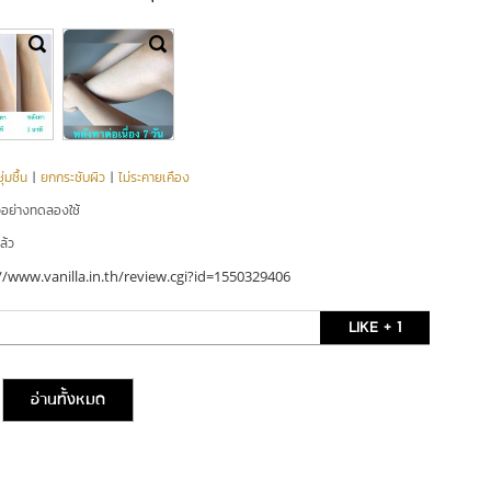
่มชื้น
|
ยกกระชับผิว
|
ไม่ระคายเคือง
ัวอย่างทดลองใช้
ล้ว
//www.vanilla.in.th/review.cgi?id=1550329406
LIKE + 1
อ่านทั้งหมด