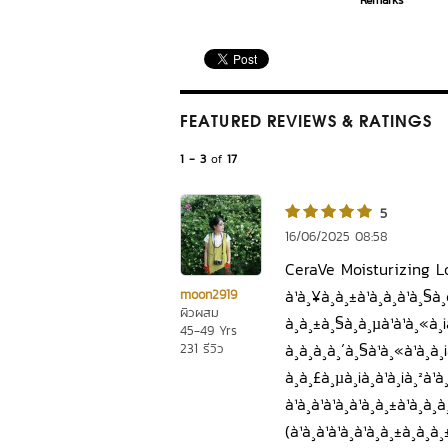
Remarks
FEATURED REVIEWS
& RATINGS
1 - 3
of
17
5
16/06/2025 08:58
CeraVe Moisturizing L
à¹à¸¥à¸à¸±à¹à¸à¸à¹à¸§à¸
moon2919
ผิวผสม
à¸à¸±à¸§à¸à¸µà¹à¹à¸«à¸¡à
45-49 Yrs
à¸à¸à¸à¸´à¸§à¹à¸«à¹à¸à¸¡à
231 รีวิว
à¸à¸£à¸µà¸¡à¸à¹à¸¡à¸²à¹à¸
à¹à¸à¹à¹à¸à¹à¸à¸±à¹à¸
(à¹à¸à¹à¹à¸à¹à¸à¸±à¸à¸à