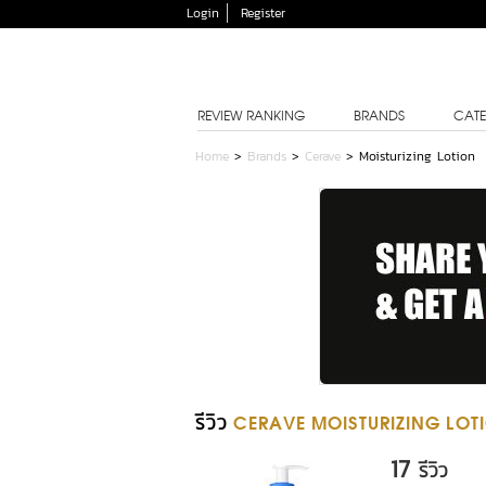
Login
Register
REVIEW RANKING
BRANDS
CATE
Home
>
Brands
>
Cerave
>
Moisturizing Lotion
รีวิว
CERAVE MOISTURIZING LOT
17
รีวิว