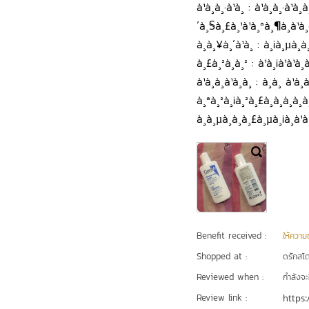
à¹à¸à¸·à¹à¸­ : à¹à¸à¸·à¹à
´à¸§à¸£à¸¹à¹à¸ªà¸¶à¸à¹à¸¢
à¸à¸¥à¸´à¹à¸ : à¸¡à¸µà¸à¸
à¸£à¸²à¸à¸² : à¹à¸¡à¹à¹à¸à
à¹à¸à¸à¹à¸à¸ : à¸à¸ à¹à¸
à¸ªà¸²à¸¡à¸²à¸£à¸à¸à¸à¸à¸
à¸à¸µà¸à¸à¸£à¸µà¸¡à¸à¹à¸
Benefit received :
ให้ความชุ
Shopped at :
ดรักสโตร
Reviewed when :
กำลังจะ
Review link :
https: