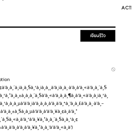
-
ACTI
เขียนรีวิว
otion
¢à¹à¸à¸´à¸¡à¸à¸§à¸²à¸¡à¸à¸¸à¹à¸¡à¸à¸·à¹à¸à¹à¸«à¹à¸à¸´à¸§
¸²à¸°à¸à¸±à¸à¸à¸´à¸§à¹à¸«à¹à¸à¸à¸¶à¸à¹à¸«à¹à¸à¸¡à¸²à¸
¸²à¸à¸à¸µà¹à¹à¸¡à¹à¸à¸­à¸à¹à¸à¹à¸ªà¸¹à¸à¸£à¹à¸à¸·à¹à¸­
à¹à¸à¸±à¸§à¸à¸µà¹à¹à¸à¹à¹à¸¥à¸¢à¸à¹à¸°
à¸à¸´à¸§à¸«à¸à¹à¸²à¹à¸¥à¸°à¸à¸´à¸§à¸à¸²à¸¢
¸±à¹à¸à¹à¸à¹à¸à¹à¸¥à¸°à¸à¸¹à¹à¹à¸«à¸à¹)