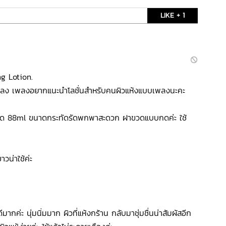
LIKE + 1
ng Lotion.
เพลง เพลงอยากแนะนำโลชั่นสำหรับคนผิวแห้งแบบเพลงนะคะ
นาด 88ml ขนาดกระทัดรัดพกพาสะดวก ฝาขวดแบบกดค่ะ ใช้
ขาวน่าใช้ค่ะ
้ดีมากค่ะ นุ่มนิ่มมาก ผิวที่แห้งกร้าน กลับมาชุ่มชื่นน่าสัมผัสอีก