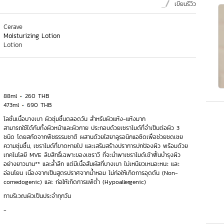
เขียนรีวิว
Cerave
Moisturizing Lotion
Lotion
88ml
260 THB
473ml
690 THB
โลชั่นเนื้อบางเบา ผิวชุ่มชื้นตลอดวัน สำหรับผิวแห้ง-แห้งมาก
สามารถใช้ได้กับทั้งผิวหน้าและผิวกาย ประกอบด้วยเซราไมด์ที่จำเป็นต่อผิว 3
ชนิด โดยสกัดจากพืชธรรมชาติ ผสานด้วยไฮยาลูรอนิกแอซิดเพื่อช่วยชดเชย
ความชุ่มชื้น, เซราไมด์ที่ขาดหายไป และเสริมสร้างปราการปกป้องผิว พร้อมด้วย
เทคโนโลยี MVE ลิขสิทธิ์เฉพาะของเซราวี ที่จะนำพาเซราไมด์เข้าฟื้นบำรุงผิว
อย่างยาวนาน** และล้ำลึก แต่มีเนื้อสัมผัสที่บางเบา ไม่เหนียวเหนอะหนะ และ
อ่อนโยน เนื่องจากเป็นสูตรปราศจากน้ำหอม ไม่ก่อให้เกิดการอุดตัน (Non-
comedogenic) และ ก่อให้เกิดการแพ้ต่ำ (Hypoallergenic)
ทาบริเวณผิวเป็นประจำทุกวัน
-