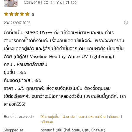
ผิวแพ้ง่าย | 20-24 Yrs | 71 รีวิว
5
23/12/2017 18:12
ตัวที่ใช้เป็น SPF30 PA+++ ค่ะ ไม่ค่อยเหนียวเหนอะหนะเท่าไร
สามารถทาซ้ำได้ทั้งวันค่ะ เรื่องกันแดดไม่แน่ใจค่ะ เพราะจะพยายาม
เลี่ยงแดดอยู่แล้ว และรู้สึกไม่ได้ดำขึ้นจากเดิม แถมผิวยังเนียนๆขึ้น
ด้วย (ใช้คู่กับ Vaseline Healthy White UV Lightening)
กลิ่น : หอมสไตล์วาสลีน
ชุ่มชื้น : 3/5
กันแดด,ขาวใส : 3/5
ราคา : 5/5 ถูกมากค่ะ ยิ่งตอนจัดโปรโมชั่น ต้องซื้อตุนเลย
ใช้ต่อเรื่อยๆค่ะ จนกว่าจะมีโอกาสลองตัวอื่น (เพราะอันนี้ถูกดีค่ะ เรา
สายงก555)
Benefit received :
ให้ความชุ่มชื้น
|
ผิวขาวใส
|
ลดความหยาบกร้าน
|
กันแดด
|
กลิ่นหอม
Shopped at :
ดรักสโตร์ (เช่น บู๊ทส์, วัตสัน, ซูรูฮะ, มัทสึคิโยะ)