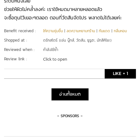
ระดับหนึ่งเลย
ช่วยให้ผิวไม่คล้ำลงค่ะ เราใช้หมดมาหลายหลอดแล้ว
จะซื้อตุนไว้เยอะๆตลอด ตอนที่วัตสันจัดโปร พลาดไม่ได้เลยค่ะ
Benefit received :
ให้ความชุ่มชื้น
|
ลดความหยาบกร้าน
|
กันแดด
|
กลิ่นหอม
Shopped at :
ดรักสโตร์ (เช่น บู๊ทส์, วัตสัน, ซูรูฮะ, มัทสึคิโยะ)
Reviewed when :
กำลังใช้ซ้ำ
Review link :
Click to open
LIKE + 1
อ่านทั้งหมด
- SPONSORS -