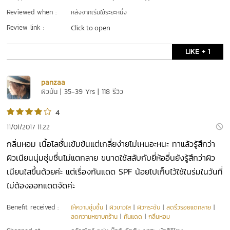
Reviewed when :
หลังจากเริ่มใช้ระยะหนึ่ง
Review link :
Click to open
LIKE + 1
panzaa
ผิวมัน | 35-39 Yrs | 118 รีวิว
4
11/01/2017 11:22
กลิ่นหอม เนื้อโลชั่นเข้มข้นแต่เกลี่ยง่ายไม่เหนอะหนะ ทาแล้วรู้สึกว่า
ผิวเนียนนุ่มชุ่มชื่นไม่แตกลาย ขนาดใช้สลับกับยี่ห้ออื่นยังรู้สึกว่าผิว
เนียนใสขึ้นด้วยค่ะ แต่เรื่องกันแดด SPF น้อยไปเก็บไว้ใช้ในร่มในวันที่
ไม่ต้องออกแดดจัดค่ะ
Benefit received :
ให้ความชุ่มชื้น
|
ผิวขาวใส
|
ผิวกระชับ
|
ลดริ้วรอยแตกลาย
|
ลดความหยาบกร้าน
|
กันแดด
|
กลิ่นหอม