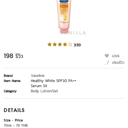
3.93
198
รีวิว
LOVE
เขียนรีวิว
Vaseline
Brand
Healthy White SPF30 PA++
Item Name
Serum 3X
Body Lotion/Gel
Category
DETAILS
Size
Price
70ml
79 THB