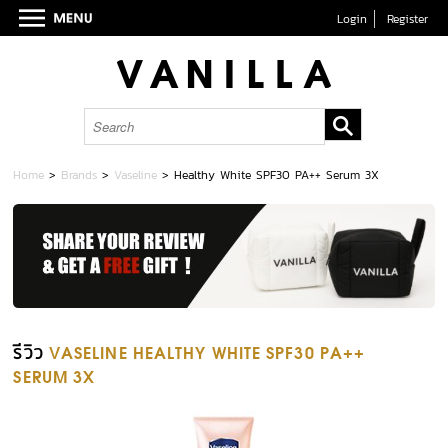
Login
Register
Home
>
Brands
>
Vaseline
>
Healthy White SPF30 PA++ Serum 3X
รีวิว
VASELINE HEALTHY WHITE SPF30 PA++
SERUM 3X