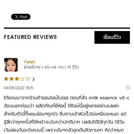
เขียนรีวิว
FEATURED REVIEWS
Ayapi
ผิวแพ้ง่าย | 40-44 Yrs | 111 รีวิว
3
04/05/2022 16:15
ได้แถมมาจากร้านค้าออนไลน์​ในlzd ตอนที่สั่ง milk essence vit-c
ต้องบอกก่อนว่า ผลิตภัณฑ์​ยี่ห้อ​นี้ ใช้ไลน์นี้อยู่​หลายอย่าง​เลยค่ะ
สำหรับตัวนี้ก็หอมอ่อนๆถูกใจ ซึบซาบเข้าผิวเร็วไม่เหนียวเหนอะ​ แต่
รู้สึก​ว่าทุกครั้งที่​ใช้หน้าจะมันกว่าปกติมาก เลยไม่ได้ใช้ทุกวัน ใช้วัน
เว้นสองวันอะไรแบบนี้ เพราะมันๆกลัวอุดตัน​สิวถามหา คิดว่าหมด