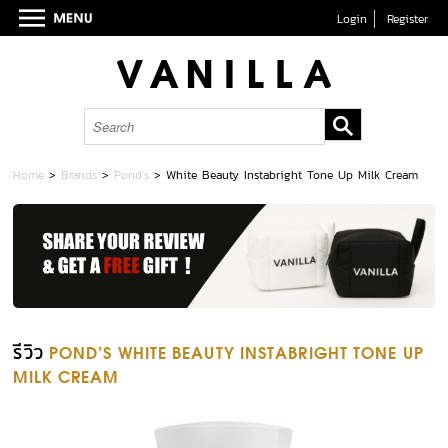
Login
Register
Home
>
Brands
>
Pond's
>
White Beauty Instabright Tone Up Milk Cream
รีวิว
POND'S WHITE BEAUTY INSTABRIGHT TONE UP
MILK CREAM