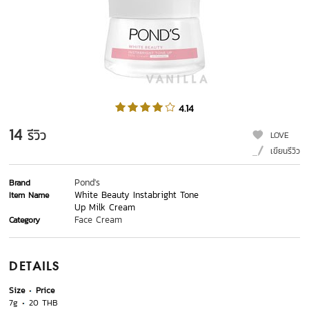
4.14
14
รีวิว
LOVE
เขียนรีวิว
Pond's
Brand
White Beauty Instabright Tone
Item Name
Up Milk Cream
Face Cream
Category
DETAILS
Size
Price
7g
20 THB