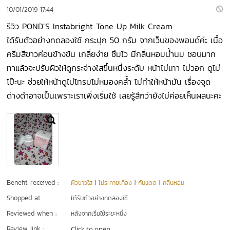
10/01/2019 17:44
รีวิว POND’S Instabright Tone Up Milk Cream
ได้รับตัวอย่างทดลองใช้ กระปุก 50 กรัม จากเว็บของพอนด์ค่ะ เนื้อ
ครีมสีขาวค่อนข้างข้น เกลี่ยง่าย ซึมไว มีกลิ่นหอมน้ำนม ชอบมาก
ทาแล้วจะปรับผิวให้ดูกระจ่างใสขึ้นหนึ่งระดับ หน้าไม่เทา ไม่วอก ดูไม่
โป๊ะนะ ช่วยให้หน้าดูไม่โทรมไม่หมองคล้ำ ไม่ทำให้หน้ามัน เรื่องจุด
ด่างดำอาจเป็นเพราะเราเพิ่งเริ่มใช้ เลยรู้สึกว่ายังไม่ค่อยเห็นผลนะคะ
Benefit received :
ผิวขาวใส
|
ไม่ระคายเคือง
|
กันแดด
|
กลิ่นหอม
Shopped at :
ได้รับตัวอย่างทดลองใช้
Reviewed when :
หลังจากเริ่มใช้ระยะหนึ่ง
Review link :
Click to open