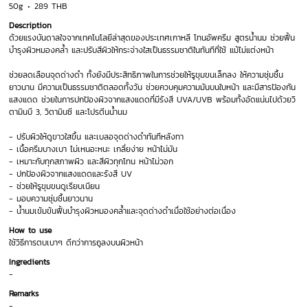
50g
289 THB
Description
ด้วยแรงบันดาลใจจากเทคโนโลยีล่าสุดของประเทศเกาหลี โทนอัพครีม สูตรน้ำนม ช่วยฟื้น
บำรุงผิวหมองคล้ำ และปรับสีผิวให้กระจ่างใสเป็นธรรมชาติในทันทีที่ใช้ แม้ไม่แต่งหน้า
ช่วยลดเลือนจุดด่างดำ ทั้งยังมีประสิทธิภาพในการช่วยให้รูขุมขนเล็กลง ให้ความชุ่มชื้น
ยาวนาน มีความเป็นธรรมชาติตลอดทั้งวัน ช่วยควบคุมความมันบนใบหน้า และมีสารป้องกัน
แสงแดด ช่วยในการปกป้องผิวจากแสงแดดที่มีรังสี UVA/UVB พร้อมทั้งอัดแน่นไปด้วยวิ
ตามินบี 3, วิตามินซี และโปรตีนน้ำนม
- ปรับผิวให้ดูขาวใสขึ้น และเบลอจุดด่างดำทันทีหลังทา
- เนื้อครีมบางเบา ไม่เหนอะหนะ เกลี่ยง่าย หน้าไม่มัน
- เหมาะกับทุกสภาพผิว และสีผิวทุกโทน หน้าไม่วอก
- ปกป้องผิวจากแสงแดดและรังสี UV
- ช่วยให้รูขุมขนดูเรียบเนียน
- มอบความชุ่มชื้นยาวนาน
- น้ำนมเข้มข้นฟื้นบำรุงผิวหมองคล้ำและจุดด่างดำเมื่อใช้อย่างต่อเนื่อง
How to use
ใช้วิธีการตบเบาๆ ดีกว่าการถูลงบนผิวหน้า
Ingredients
-
Remarks
-