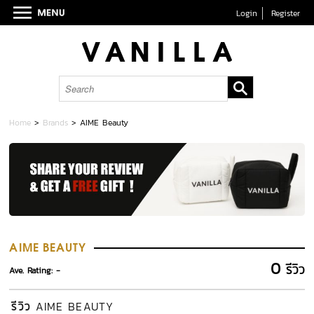
Login
Register
Home
>
Brands
>
AIME Beauty
AIME BEAUTY
0
รีวิว
Ave. Rating: -
รีวิว
AIME BEAUTY