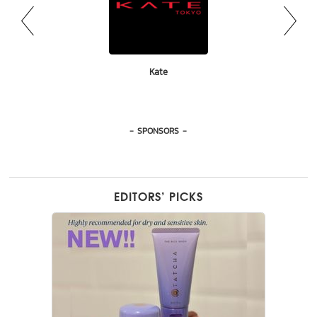
Bhaesaj
Kate
Olay
- SPONSORS -
EDITORS’ PICKS