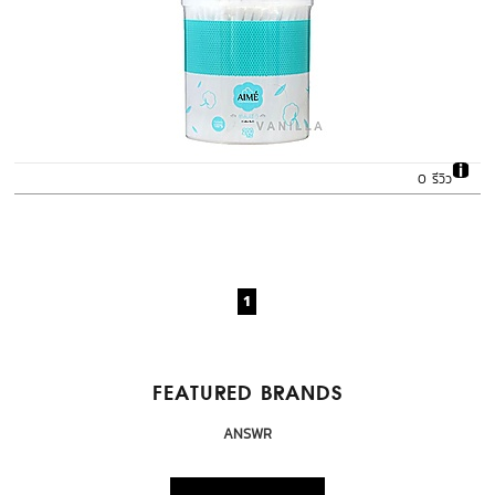
0 รีวิว
1
FEATURED BRANDS
Bondi Boost
Biossance
ANSWR