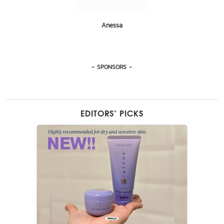
Vaseline
Eucerin
Mizumi
Anessa
L'oreal
- SPONSORS -
EDITORS’ PICKS