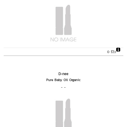
0 รีวิว
D-nee
Pure Baby Oil Organic
- -