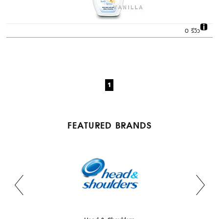
0 รีวิว
1
FEATURED BRANDS
Calvin Klein
Briogeo