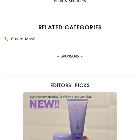
Head & Shoulders
Hada Labo
Nivea
Za
RELATED CATEGORIES
Cream Mask
- SPONSORS -
EDITORS’ PICKS