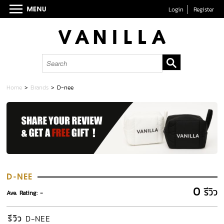
Login
Register
Home
>
Brands
>
D-nee
D-NEE
0
รีวิว
Ave. Rating: -
รีวิว
D-NEE