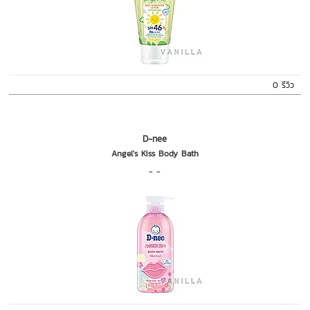
0 รีวิว
D-nee
Angel's Kiss Body Bath
- -