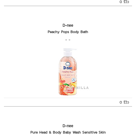
0 รีวิว
D-nee
Peachy Pops Body Bath
- -
0 รีวิว
D-nee
Pure Head & Body Baby Wash Sensitive Skin