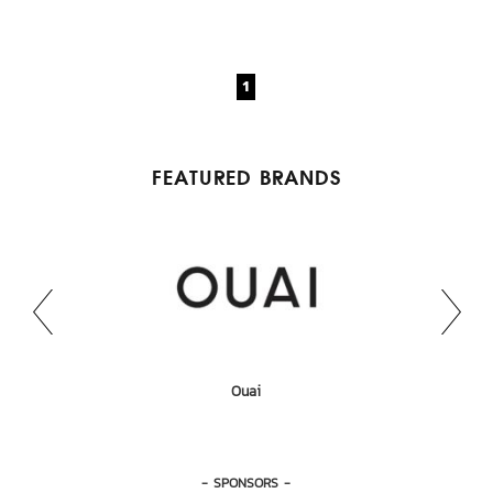
1
FEATURED BRANDS
BACHCA
AMUSE
Head & Shoulders
Maybelline
Biore
Ouai
- SPONSORS -