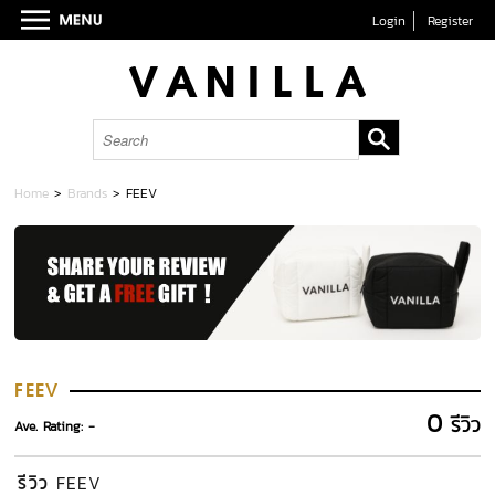
Login
Register
Home
>
Brands
>
FEEV
FEEV
0
รีวิว
Ave. Rating: -
รีวิว
FEEV