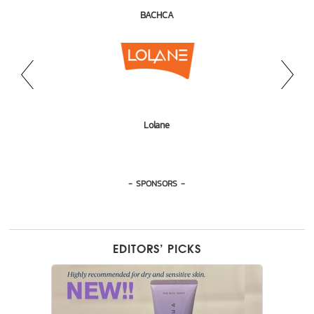
BYBI Beauty
BACHCA
ANSWR
Rare Beauty
Lolane
KMA
- SPONSORS -
EDITORS’ PICKS