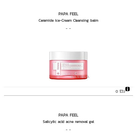
PAPA FEEL
Ceramide Ice-Cream Cleansing balm
- -
0 รีวิว
PAPA FEEL
Salicylic acld acne removal gel
- -