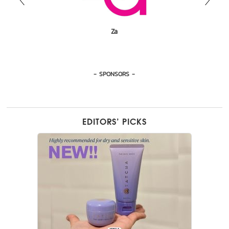
LaLaaCram
Olaplex
KA
Za
- SPONSORS -
EDITORS’ PICKS