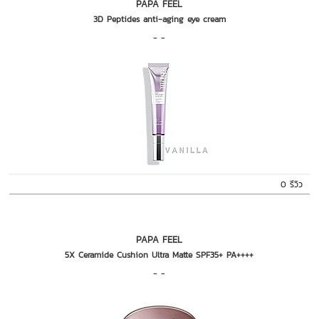
PAPA FEEL
3D Peptides anti-aging eye cream
- -
0 รีวิว
PAPA FEEL
5X Ceramide Cushion Ultra Matte SPF35+ PA++++
- -