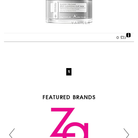
0 รีวิว
1
FEATURED BRANDS
BENEFIT COSMETICS
Bondi Boost