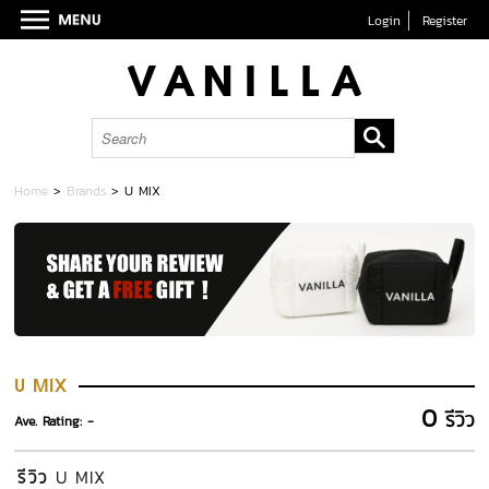
Login
Register
Home
>
Brands
>
U MIX
U MIX
0
รีวิว
Ave. Rating: -
รีวิว
U MIX