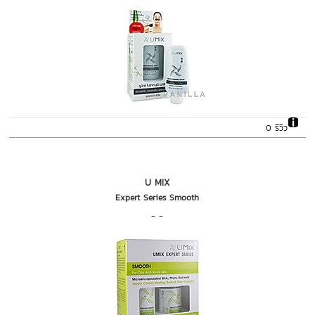
0 รีวิว
U MIX
Expert Series Smooth
- -