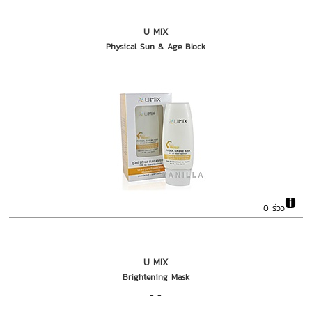
U MIX
Physical Sun & Age Block
- -
0 รีวิว
U MIX
Brightening Mask
- -