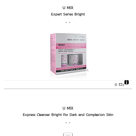
U MIX
Expert Series Bright
- -
0 รีวิว
U MIX
Express Cleanser Bright For Dark and Complexion Skin
- -