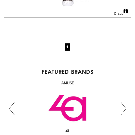
0 รีวิว
1
FEATURED BRANDS
AMUSE
Ultra Violette
Mizumi
L'oreal
Lolane
Za