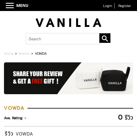
Login
Register
Home
>
Brands
>
VOWDA
VOWDA
0
รีวิว
Ave. Rating: -
รีวิว
VOWDA