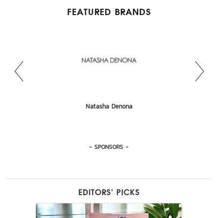
FEATURED BRANDS
AMUSE
Natasha Denona
Eucerin
Olaplex
Senka
Kate
- SPONSORS -
EDITORS’ PICKS