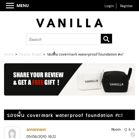
Login
Register
Home
>
Beauty Board
>
รองพื้น covermark waterproof foundation คะ!
รองพื้น covermark waterproof foundation คะ!
annannann
Room :
Q & A
05/06/2010 18:22