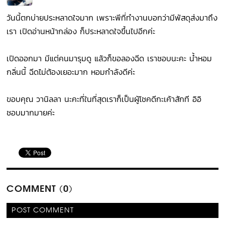
วันนี้ตกบ่ายประหลาดใจมาก เพราะพีที่ทำงานบอกว่ามีพัสดุส่งมาถึง
เรา เปิดอ่านหน้ากล่อง ก็ประหลาดใจขึ้นไปอีกค่ะ
เปิดออกมา มีแต่คนมารุมดู แล้วก็ขอลองฉีด เราชอบนะคะ น้ำหอม
กลิ่นนี้ ฉีดไม่ต้องเยอะมาก หอมกำลังดีค่ะ
ขอบคุณ วานิลลา นะคะที่ในที่สุดเราก็เป็นผู้โชคดีกะเค้าสักที อิอิ
ชอบมากมายค่ะ
COMMENT (0)
POST COMMENT