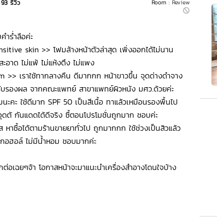
93 รีวิว
Room :
Review
ำร่ำลือค่ะ
itive skin >> โฟมล้างหน้าตัวล่าสุด เพิ่งออกได้ไม่นาน
ะอาด ไม่แพ้ ไม่แห้งตึง ไม่แพง
>> เราใช้ทากลางคืน ดีมากกก หน้าขาวขึ้น จุดด่างดำจาง
ได้รับรองผล จากคณะแพทย์ สาขาแพทย์ผิวหนัง มศว.ด้วยค่ะ
มนะคะ ใช้ดีมาก SPF 50 เป็นสีเนื้อ ทาแล้วเหมือนรองพื้นไป
่อุดตั กันแดดได้ดีจริง ซื้ตอนโปรโมชั่นถูกมาก ชอบค่ะ
าซื้อได้ตามร้านขายยาทั่วไป ถูกมากกก ใช้ช่วงเป็นสิวแล้ว
อลกอฮอล์ ไม่มีน้ำหอม ชอบมากค่ะ
กบอกต่อเฉยๆจ้า โอกาสหน้าจะมาแนะนำเครื่องสำอางโดนใจบ้าง