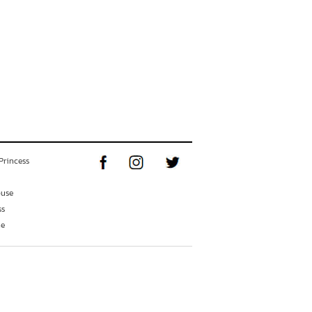
Princess
ouse
ss
ne