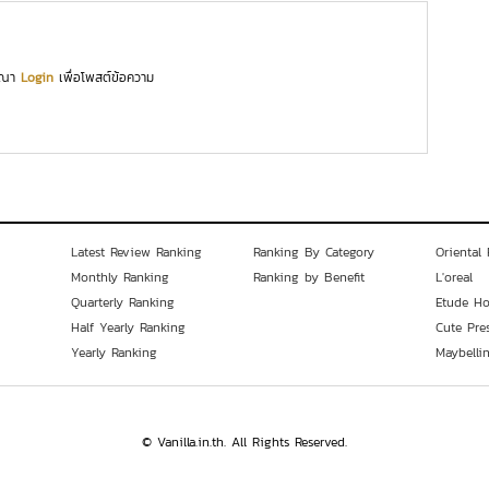
ุณา
Login
เพื่อโพสต์ข้อความ
Latest Review Ranking
Ranking By Category
Oriental 
Monthly Ranking
Ranking by Benefit
L'oreal
Quarterly Ranking
Etude H
Half Yearly Ranking
Cute Pre
Yearly Ranking
Maybelli
© Vanilla.in.th. All Rights Reserved.