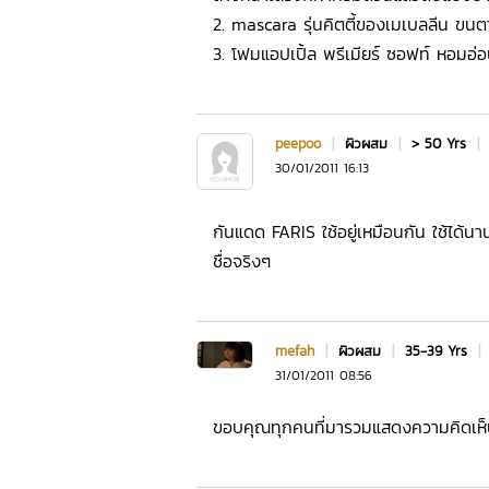
2. mascara รุ่นคิตตี้ของเมเบลลีน ขนตา
3. โฟมแอปเปิ้ล พรีเมียร์ ซอฟท์ หอมอ่อ
peepoo
|
ผิวผสม
|
> 50 Yrs
|
30/01/2011 16:13
กันแดด FARIS ใช้อยู่เหมือนกัน ใช้ได้นา
ชื่อจริงๆ
mefah
|
ผิวผสม
|
35-39 Yrs
|
31/01/2011 08:56
ขอบคุณทุกคนที่มารวมแสดงความคิดเห็