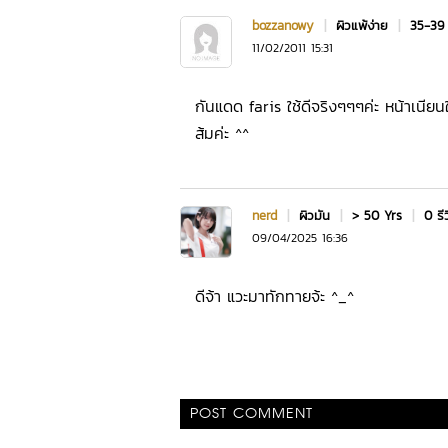
bozzanowy
|
ผิวแพ้ง่าย
|
35-39
11/02/2011 15:31
กันแดด faris ใช้ดีจริงๆๆๆค่ะ หน้าเนียนใสท
ส้มค่ะ ^^
nerd
|
ผิวมัน
|
> 50 Yrs
|
0 รี
09/04/2025 16:36
ดีจ้า แวะมาทักทายจ้ะ ^_^
POST COMMENT