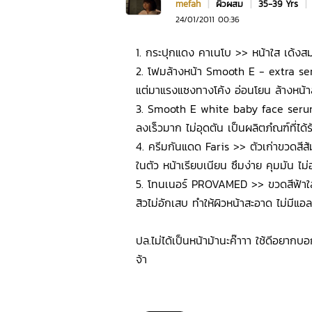
mefah
|
ผิวผสม
|
35-39 Yrs
|
24/01/2011 00:36
1. กระปุกแดง คาเนโบ >> หน้าใส เด้งสมค
2. โฟมล้างหน้า Smooth E - extra sens
แต่มาแรงแซงทางโค้ง อ่อนโยน ล้างหน้าส
3. Smooth E white baby face serum 
ลงเร็วมาก ไม่อุดตัน เป็นผลิตภํณฑ์ที่
4. ครีมกันแดด Faris >> ตัวเก่าขวดสีส้
ในตัว หน้าเรียบเนียน ซึมง่าย คุมมัน ไม
5. โทนเนอร์ PROVAMED >> ขวดสีฟ้าใส ห
สิวไม่อักเสบ ทำให้ผิวหน้าสะอาด ไม่มีแ
ปล.ไม่ได้เป็นหน้าม้านะค๊าาา ใช้ดีอยา
จ้า