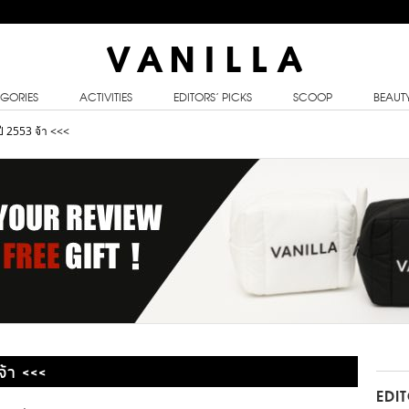
GORIES
ACTIVITIES
EDITORS’ PICKS
SCOOP
BEAUT
ี 2553 จ้า <<<
้า <<<
EDI