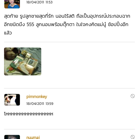
18/04/2011 11:53
สุดท้าย รูปลูกชายสุดที่รัก นอนไร้สติ ถือเป็นอุปกรณ์ประกอบฉาก
อีกชนิดนึง 555 ลูกนอนพร้อมตุ๊กตา ในใจคงคิดแม่นู๋ ช้อปปิ้งอีก
แล้ว
pimmonkey
18/04/2011 13:59
โหหหหหหหหหหหหหหหหห
nuumai