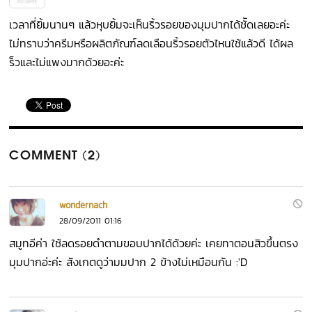
เวลาที่ยิ้มนานๆ แล้วหุบยิ้มจะเห็นริ้วรอยของมุมปากได้ชััดเลยอะค่ะ
ไม่ทราบว่าครีมหรือผลิตภัณฑ์ลดเลือนริ้วรอยตัวไหนใช้แล้วดี ได้ผล
ร็วและไม่แพงมากด้วยอะค่ะ
COMMENT (2)
wondernach
28/09/2011 01:16
สมูทอีค่า ใช้ลดรอยดำตามขอบปากได้ด้วยค่ะ เคยทาตอนสิวขึ้นตรง
มุมปากอ่ะค่ะ สังเกตดูว่ามมปาก 2 ข้างไม่เหมือนกัน :'D