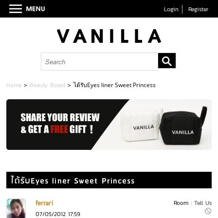
Login
Register
Home
>
Beauty Board
>
ได้รับEyes liner Sweet Princess
ได้รับEyes liner Sweet Princess
ferrari
Room :
Tell Us
07/05/2012 17:59